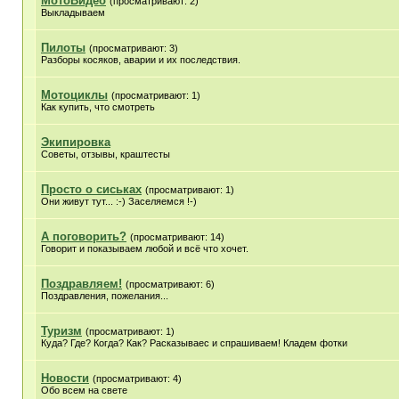
МотоВидео
(просматривают: 2)
Выкладываем
Пилоты
(просматривают: 3)
Разборы косяков, аварии и их последствия.
Мотоциклы
(просматривают: 1)
Как купить, что смотреть
Экипировка
Советы, отзывы, краштесты
Просто о сиськах
(просматривают: 1)
Они живут тут... :-) Заселяемся !-)
А поговорить?
(просматривают: 14)
Говорит и показываем любой и всё что хочет.
Поздравляем!
(просматривают: 6)
Поздравления, пожелания...
Туризм
(просматривают: 1)
Куда? Где? Когда? Как? Расказываес и спрашиваем! Кладем фотки
Новости
(просматривают: 4)
Обо всем на свете