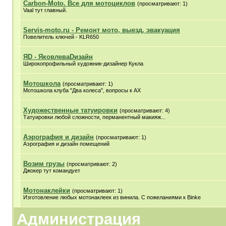
Carbon-Moto. Все для мотоциклов
(просматривают: 1)
Vaal тут главный.
Servis-moto.ru - Ремонт мото, выезд, эвакуация
Повелитель ключей - KLR650
ЯD - ЯковлеваDизайн
Широкопрофильный художник-дизайнер Кукла
Мотошкола
(просматривают: 1)
Мотошкола клуба "Два колеса", вопросы к АХ
Художественные татуировки
(просматривают: 4)
Татуировки любой сложности, перманентный макияж...
Аэрография и дизайн
(просматривают: 1)
Аэрография и дизайн помещений
Возим грузы
(просматривают: 2)
Джокер тут командует
Мотонаклейки
(просматривают: 1)
Изготовление любых мотонаклеек из винила. С пожеланиями к Binke
Администрация