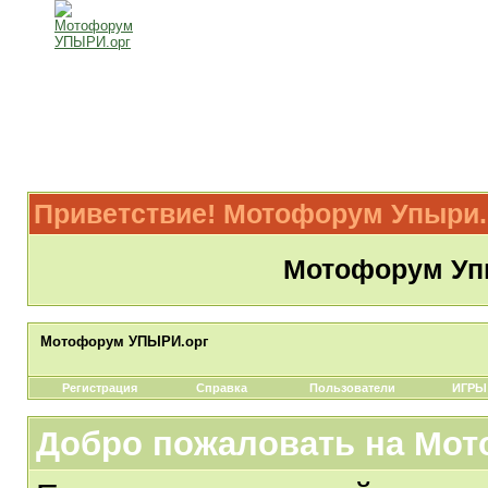
Приветствие! Мотофорум Упыри.
Мотофорум Упы
Мотофорум УПЫРИ.орг
Регистрация
Справка
Пользователи
ИГРЫ
Добро пожаловать на Мот