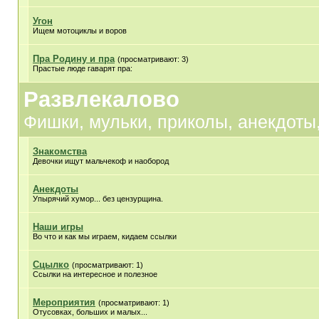
Угон
Ищем мотоциклы и воров
Пра Родину и пра
(просматривают: 3)
Прастые люде гаварят пра:
Развлекалово
Фишки, мульки, приколы, анекдоты,
Знакомства
Девочки ищут мальчекоф и наобород
Анекдоты
Упырячий хумор... без цензурщина.
Наши игры
Во что и как мы играем, кидаем ссылки
Сцылко
(просматривают: 1)
Ссылки на интересное и полезное
Мероприятия
(просматривают: 1)
Отусовках, больших и малых...