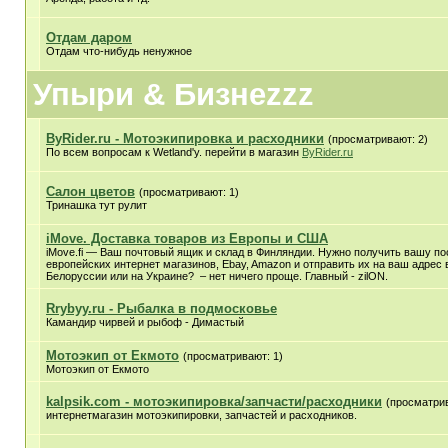
Отдам даром
Отдам что-нибудь ненужное
Упыри & Бизнеzzz
ByRider.ru - Мотоэкипировка и расходники
(просматривают: 2)
По всем вопросам к Wetland'у. перейти в магазин
ByRider.ru
Салон цветов
(просматривают: 1)
Тринашка тут рулит
iMove. Доставка товаров из Европы и США
iMove.fi — Ваш почтовый ящик и склад в Финляндии. Нужно получить вашу по
европейских интернет магазинов, Ebay, Amazon и отправить их на ваш адрес 
Белоруссии или на Украине? – нет ничего проще. Главный - zilON.
Rrybyy.ru - Рыбалка в подмосковье
Камандир чирвей и рыбоф - Димастый
Мотоэкип от Екмото
(просматривают: 1)
Мотоэкип от Екмото
kalpsik.com - мотоэкипировка/запчасти/расходники
(просматрив
интернетмагазин мотоэкипировки, запчастей и расходников.