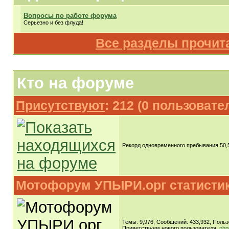
Вопросы по работе форума
Серьезно и без флуда!
Все разделы прочит
Кто на форуме
Присутствуют
: 212 (0 пользовате
Рекорд одновременного пребывания 50,56
Мотофорум УПЫРИ.орг статисти
Темы: 9,976, Сообщений: 433,932, Польз
Приветствуем нового пользователя,
php