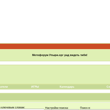
Мотофорум Упыри.орг рад видеть тибя!
атели
ИГРЫ
Календарь
Со
о ключевым словам:
Настройки поиска:
Поиск в: