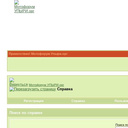
Приветствие! Мотофорум Упыри.орг
Мотофорум УПЫРИ.орг
Справка
Регистрация
Справка
Пользов
Поиск по справке
Поиск п