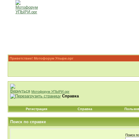
Приветствие! Мотофорум Упыри.орг
Мотофорум УПЫРИ.орг
Справка
Регистрация
Справка
Пользов
Поиск по справке
Поиск п