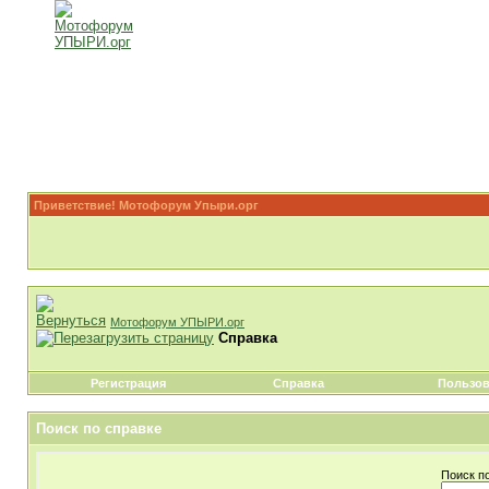
Приветствие! Мотофорум Упыри.орг
Мотофорум УПЫРИ.орг
Справка
Регистрация
Справка
Пользов
Поиск по справке
Поиск п