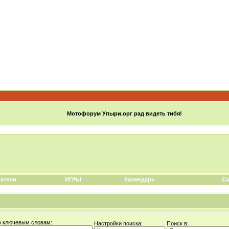
Мотофорум Упыри.орг рад видеть тибя!
атели
ИГРЫ
Календарь
Со
о ключевым словам:
Настройки поиска:
Поиск в: