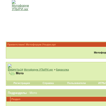
Приветствие! Мотофорум Упыри.орг
Мотофору
Мотофорум УПЫРИ.орг
>
Барахолка
Мото
Регистрация
Справка
Пользователи
ИГРЫ
Подразделы
: Мото
Раздел