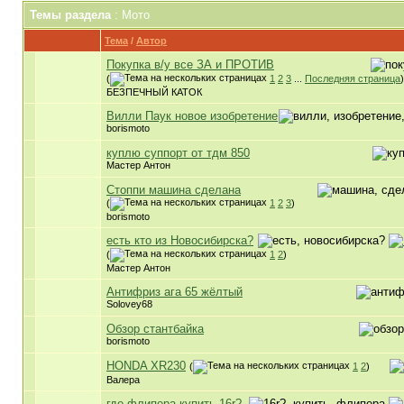
Темы раздела
: Мото
Тема
/
Автор
Покупка в/у все ЗА и ПРОТИВ
(
1
2
3
...
Последняя страница
)
БЕЗПЕЧНЫЙ КАТОК
Вилли Паук новое изобретение
borismoto
куплю суппорт от тдм 850
Мастер Антон
Стоппи машина сделана
(
1
2
3
)
borismoto
есть кто из Новосибирска?
(
1
2
)
Мастер Антон
Антифриз ага 65 жёлтый
Solovey68
Обзор стантбайка
borismoto
HONDA XR230
(
1
2
)
Валера
где флипера купить 16r?