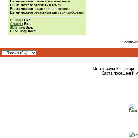
Вы
не можете
создавать новые темы
Вы
не можете
отвечать в темах
Вы
не можете
прикреплять вложения
Вы
не можете
редактировать свои сообщения
BB коды
Вкл.
Смайлы
Вкл.
[IMG]
код
Вкл.
HTML код
Выкл.
Часовой 
Мотофорум Упыри.орг -
Карта посещений м