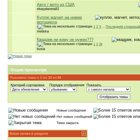
Авто / мото из США
ebayplaneta82
Куплю магнит на номер
мотоцикла
(
1
2
3
...
Последняя страница
)
metiska
Квадрик ни кому не нужен???
(
1
2
3
)
busia
Опции просмотра
Показаны темы с 1 по 20 из 84
Критерий сортировки
Порядок отображения
Показать
Новые сообщения
Нет новых сообщений
Тема закрыта
Ваши права в разделе