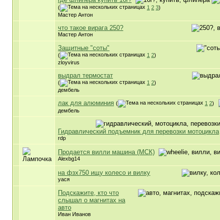
(
1
2
3
)
Мастер Антон
что такое вирага 250?
Мастер Антон
Защитные "соты"
(
1
2
)
zloyvirus
выдрал термостат
(
1
2
)
дембель
лак для алюминия
(
1
2
)
дембель
Гидравлический подъемник для перевозки мотоцикла
rdp
Продается вилли машина (МСК)
Alexbg14
на фзх750 ищу колесо и вилку
уася
Подскажите, кто что
слышал о магнитах на
авто
Иван Иванов