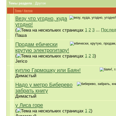
Темы раздела
: Другое
Тема
/
Автор
Везу что угодно, куда
угодно!
(
1
2
3
...
Послед
Паша
Продам ебически
крутую электрогитару!
(
1
2
3
)
Jerico
куплю Гармошку или Баян!
Димастый
Надо у метро Биберево
забрать книгу
Димастый
у Лиса горе
(
1
2
)