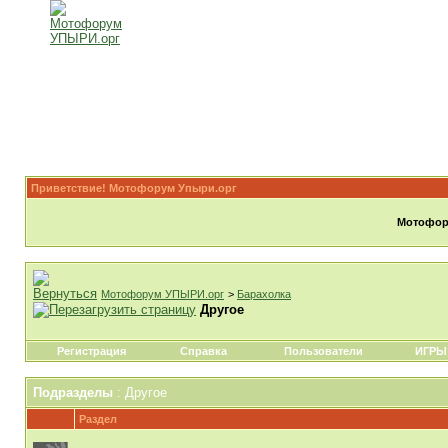
Приветствие! Мотофорум Упыри.орг
Мотофору
Мотофорум УПЫРИ.орг
>
Барахолка
Другое
Регистрация
Справка
Пользователи
ИГРЫ
Подразделы
: Другое
Раздел