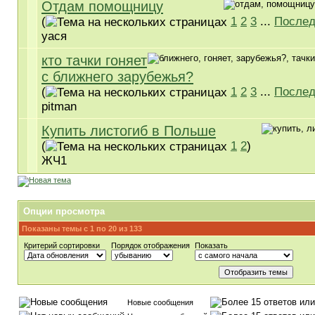
Отдам помощницу
(
1
2
3
...
Послед
уася
кто тачки гоняет
с ближнего зарубежья?
(
1
2
3
...
Послед
pitman
Купить листогиб в Польше
(
1
2
)
ЖЧ1
Опции просмотра
Показаны темы с 1 по 20 из 133
Критерий сортировки
Порядок отображения
Показать
Новые сообщения