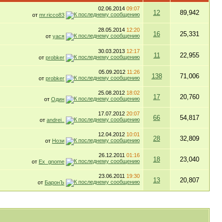
02.06.2014
09:07
12
89,942
от
mr.ricco83
28.05.2014
12:20
16
25,331
от
уася
30.03.2013
12:17
11
22,955
от
probker
05.09.2012
11:26
138
71,006
от
probker
25.08.2012
18:02
17
20,760
от
Один
17.07.2012
20:07
66
54,817
от
andrei..
12.04.2012
10:01
28
32,809
от
Нози
26.12.2011
01:16
18
23,040
от
Ex_gnome
23.06.2011
19:30
13
20,807
от
БаронЪ