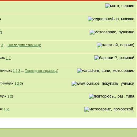
)
2
)
2
3
...
Последняя страница
)
1
2
)
1
2
3
...
Последняя страница
)
1
2
3
)
1
2
)
1
2
)