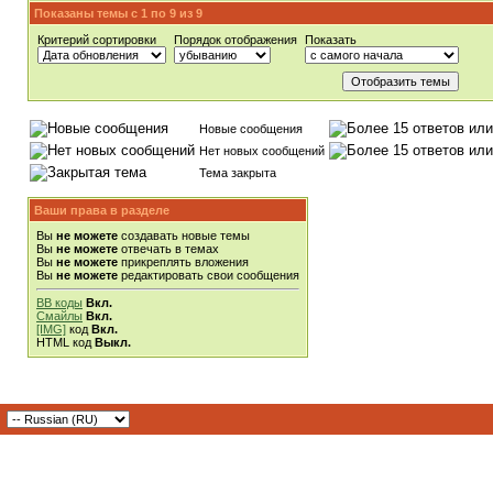
Показаны темы с 1 по 9 из 9
Критерий сортировки
Порядок отображения
Показать
Новые сообщения
Нет новых сообщений
Тема закрыта
Ваши права в разделе
Вы
не можете
создавать новые темы
Вы
не можете
отвечать в темах
Вы
не можете
прикреплять вложения
Вы
не можете
редактировать свои сообщения
BB коды
Вкл.
Смайлы
Вкл.
[IMG]
код
Вкл.
HTML код
Выкл.