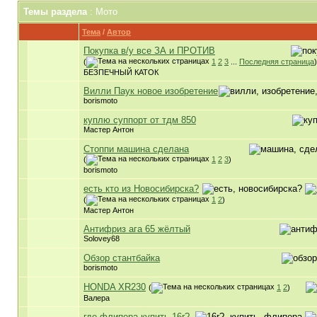
Темы раздела
: Мото
Тема
/
Автор
Покупка в/у все ЗА и ПРОТИВ
(
1
2
3
...
Последняя страница
)
БЕЗПЕЧНЫЙ КАТОК
Вилли Паук новое изобретение
borismoto
куплю суппорт от тдм 850
Мастер Антон
Стоппи машина сделана
(
1
2
3
)
borismoto
есть кто из Новосибирска?
(
1
2
)
Мастер Антон
Антифриз ага 65 жёлтый
Solovey68
Обзор стантбайка
borismoto
HONDA XR230
(
1
2
)
Валера
где флипера купить 16r?