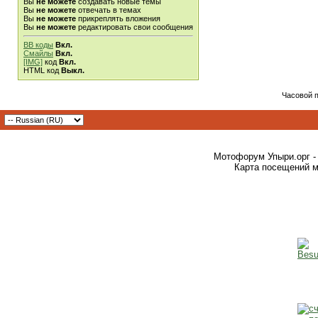
Вы
не можете
создавать новые темы
Вы
не можете
отвечать в темах
Вы
не можете
прикреплять вложения
Вы
не можете
редактировать свои сообщения
BB коды
Вкл.
Смайлы
Вкл.
[IMG]
код
Вкл.
HTML код
Выкл.
Часовой 
Мотофорум Упыри.орг -
Карта посещений м