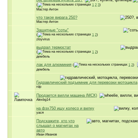
(
1
2
3
)
Мастер Антон
что такое вирага 250?
Мастер Антон
Защитные "соты"
(
1
2
)
zloyvirus
выдрал термостат
(
1
2
)
дембель
лак для алюминия
(
1
2
)
дембель
Гидравлический подъемник для перевозки мотоцикла
rdp
Продается вилли машина (МСК)
Alexbg14
на фзх750 ищу колесо и вилку
уася
Подскажите, кто что
слышал о магнитах на
авто
Иван Иванов