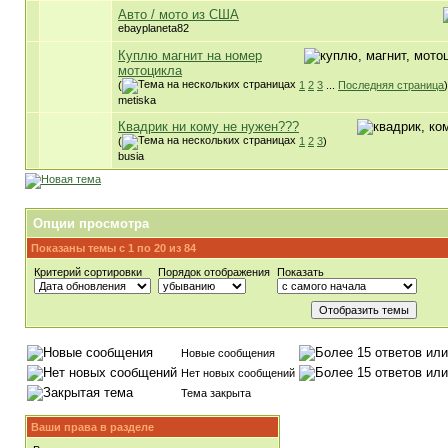
Авто / мото из США
ebayplaneta82
Куплю магнит на номер
мотоцикла
(
1
2
3
...
Последняя страница
)
metiska
Квадрик ни кому не нужен???
(
1
2
3
)
busia
Опции просмотра
Показаны темы с 1 по 20 из 84
Критерий сортировки
Порядок отображения
Показать
Новые сообщения
Нет новых сообщений
Тема закрыта
Ваши права в разделе