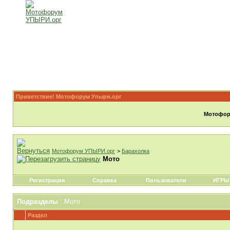
Приветствие! Мотофорум Упыри.орг
Мотофору
Мотофорум УПЫРИ.орг
>
Барахолка
Мото
Регистрация
Справка
Пользователи
ИГРЫ
Подразделы
: Мото
Раздел