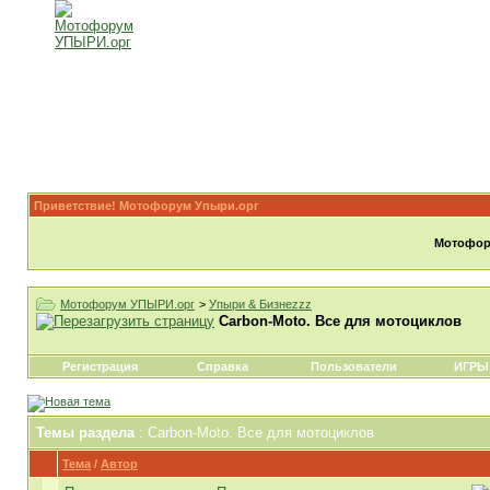
Приветствие! Мотофорум Упыри.орг
Мотофору
Мотофорум УПЫРИ.орг
>
Упыри & Бизнеzzz
Carbon-Moto. Все для мотоциклов
Регистрация
Справка
Пользователи
ИГРЫ
Темы раздела
: Carbon-Moto. Все для мотоциклов
Тема
/
Автор