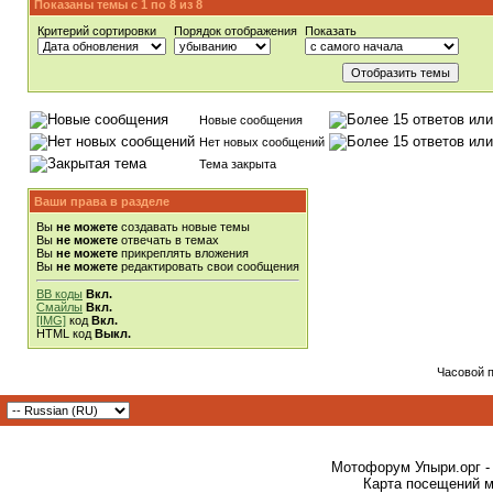
Показаны темы с 1 по 8 из 8
Критерий сортировки
Порядок отображения
Показать
Новые сообщения
Нет новых сообщений
Тема закрыта
Ваши права в разделе
Вы
не можете
создавать новые темы
Вы
не можете
отвечать в темах
Вы
не можете
прикреплять вложения
Вы
не можете
редактировать свои сообщения
BB коды
Вкл.
Смайлы
Вкл.
[IMG]
код
Вкл.
HTML код
Выкл.
Часовой 
Мотофорум Упыри.орг -
Карта посещений м