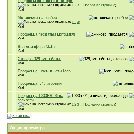
Продаю много всего в Питере.
(
1
2
3
...
Последняя страница
)
Vaal
Мотоциклы на разбор
(
1
2
3
)
Vaal
Продаецца песдатый мотоцикл!
Vaal
Два демпфера Matris
Vaal
Стопарь 929, мотоботы.
Vaal
Продаецца шлем и боты Icon
Vaal
Продаецца К7 литровый
Vaal
Продаецца 1000RR`06 на
запчасти
(
1
2
3
...
Последняя страница
)
Vaal
Опции просмотра