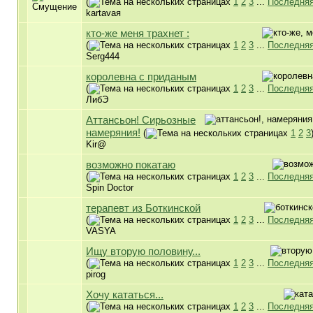
(
1
2
3
...
Последняя
kartavaя
кто-же меня трахнет :
(
1
2
3
...
Последняя
Serg444
королевна с приданым
(
1
2
3
...
Последняя
ЛибЭ
Аттансьон! Сирьозные
намеряния!
(
1
2
3
Kir@
возможно покатаю
(
1
2
3
...
Последняя
Spin Doctor
терапевт из Боткинской
(
1
2
3
...
Последняя
VASYA
Ищу вторую половину...
(
1
2
3
...
Последняя
pirog
Хочу кататься...
(
1
2
3
...
Последняя