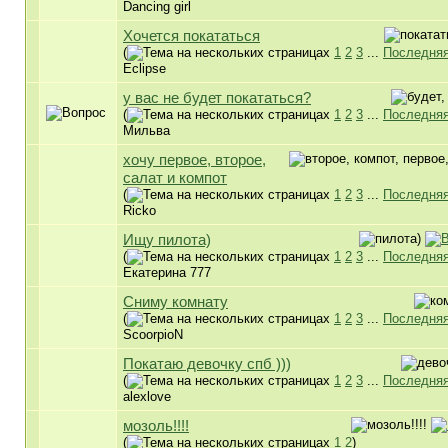
Dancing girl
Хочется покататься
(
1
2
3
...
Последняя
Eclipse
у вас не будет покататься?
(
1
2
3
...
Последняя
Мильва
хочу первое, второе,
салат и компот
(
1
2
3
...
Последняя
Ricko
Ищу пилота)
(
1
2
3
...
Последняя
Екатерина 777
Сниму комнату
(
1
2
3
...
Последняя
ScoorpioN
Покатаю девочку спб )))
(
1
2
3
...
Последняя
alexlove
мозоль!!!!
(
1
2
)