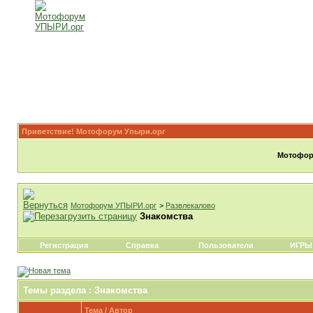
Приветствие! Мотофорум Упыри.орг
Мотофору
Мотофорум УПЫРИ.орг
>
Развлекалово
Знакомства
Регистрация
Справка
Пользователи
ИГРЫ
Темы раздела
: Знакомства
Тема
/
Автор