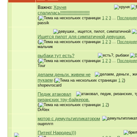
Важно:
Хруня
спалилась!!!!!!!!!!!!!!!!!!!!!!!!
(
1
2
3
...
Последняя
passik
Ищется пилот для симпатичной девушки.
(
1
2
3
...
Последняя
мальчик
рыбаки тут есть?
(
1
2
3
...
Последняя
Tour
делаем деньги. живем не
пукаем
(
1
2
)
shopevrocard
Педик атаковал
ризанских тру-байкеров.
(
1
2
)
DrAlex
мотор с демультипликатором
ошрплгп
Питер! Народец)))