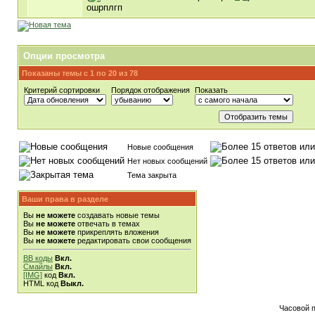
ошрплгп
Опции просмотра
Показаны темы с 1 по 20 из 78
Критерий сортировки
Порядок отображения
Показать
Новые сообщения
Нет новых сообщений
Тема закрыта
Ваши права в разделе
Вы
не можете
создавать новые темы
Вы
не можете
отвечать в темах
Вы
не можете
прикреплять вложения
Вы
не можете
редактировать свои сообщения
BB коды
Вкл.
Смайлы
Вкл.
[IMG]
код
Вкл.
HTML код
Выкл.
Часовой 