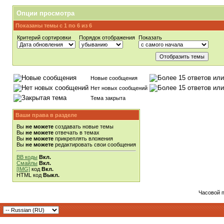
Опции просмотра
Показаны темы с 1 по 6 из 6
Критерий сортировки
Порядок отображения
Показать
Новые сообщения
Нет новых сообщений
Тема закрыта
Ваши права в разделе
Вы
не можете
создавать новые темы
Вы
не можете
отвечать в темах
Вы
не можете
прикреплять вложения
Вы
не можете
редактировать свои сообщения
BB коды
Вкл.
Смайлы
Вкл.
[IMG]
код
Вкл.
HTML код
Выкл.
Часовой 