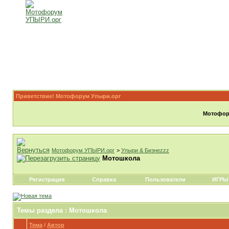
Приветствие! Мотофорум Упыри.орг
Мотофору
Мотофорум УПЫРИ.орг
>
Упыри & Бизнеzzz
Мотошкола
Регистрация
Справка
Пользователи
ИГРЫ
Темы раздела
: Мотошкола
Тема
/
Автор