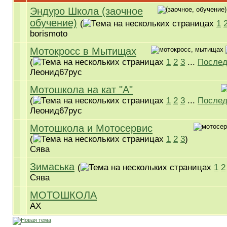
Эндуро Школа (заочное
обучение)
(
1
borismoto
Мотокросс в Мытищах
(
1
2
3
...
Послед
Леонид67рус
Мотошкола на кат "А"
(
1
2
3
...
Послед
Леонид67рус
Мотошкола и Мотосервис
(
1
2
3
)
Сява
Зимаська
(
1
2
Сява
МОТОШКОЛА
AX