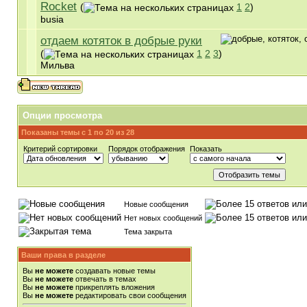
Rocket
(
1
2
)
busia
отдаем котяток в добрые руки
(
1
2
3
)
Мильва
Опции просмотра
Показаны темы с 1 по 20 из 28
Критерий сортировки
Порядок отображения
Показать
Новые сообщения
Нет новых сообщений
Тема закрыта
Ваши права в разделе
Вы
не можете
создавать новые темы
Вы
не можете
отвечать в темах
Вы
не можете
прикреплять вложения
Вы
не можете
редактировать свои сообщения