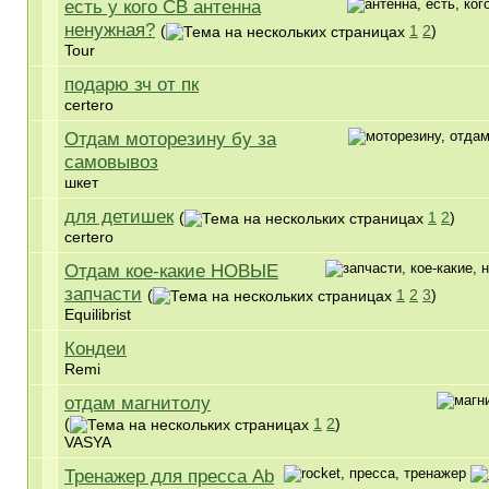
есть у кого CB антенна
ненужная?
(
1
2
)
Tour
подарю зч от пк
certero
Отдам моторезину бу за
самовывоз
шкет
для детишек
(
1
2
)
certero
Отдам кое-какие НОВЫЕ
запчасти
(
1
2
3
)
Equilibrist
Кондеи
Remi
отдам магнитолу
(
1
2
)
VASYA
Тренажер для пресса Ab