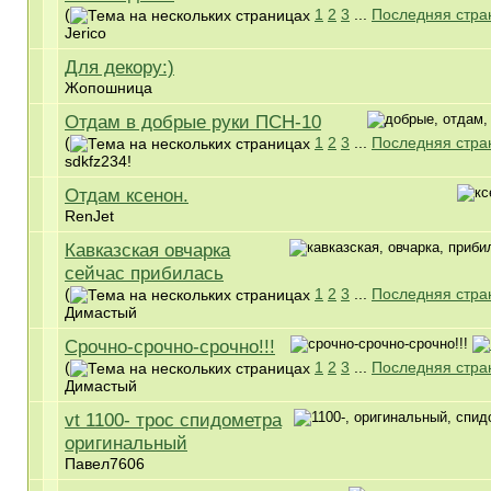
(
1
2
3
...
Последняя стра
Jerico
Для декору:)
Жопошница
Отдам в добрые руки ПСН-10
(
1
2
3
...
Последняя стра
sdkfz234!
Отдам ксенон.
RenJet
Кавказская овчарка
сейчас прибилась
(
1
2
3
...
Последняя стра
Димастый
Срочно-срочно-срочно!!!
(
1
2
3
...
Последняя стра
Димастый
vt 1100- трос спидометра
оригинальный
Павел7606