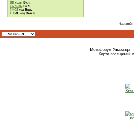
BB коды
Вкл.
Смайлы
Вкл.
[IMG]
код
Вкл.
HTML код
Выкл.
Часовой 
Мотофорум Упыри.орг -
Карта посещений м