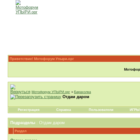
Приветствие! Мотофорум Упыри.орг
Мотофору
Мотофорум УПЫРИ.орг
>
Барахолка
Отдам даром
Регистрация
Справка
Пользователи
ИГРЫ
Подразделы
: Отдам даром
Раздел