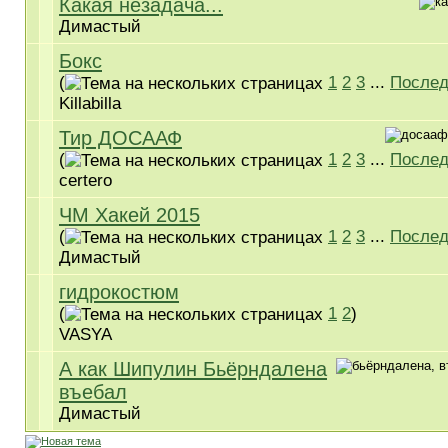
Какая незадача...
Димастый
Бокс
(
1
2
3
...
Послед
Killabilla
Тир ДОСААФ
(
1
2
3
...
Послед
certero
ЧМ Хакей 2015
(
1
2
3
...
Послед
Димастый
гидрокостюм
(
1
2
)
VASYA
А как Шипулин Бьёрндалена
въебал
Димастый