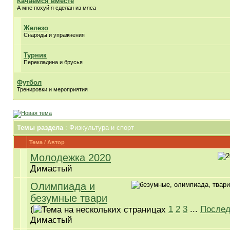
Качаемся вместе
А мне похуй я сделан из мяса
Железо
Снаряды и упражнения
Турник
Перекладина и брусья
Футбол
Тренировки и мероприятия
Темы раздела
: Физкультура и спорт
Тема
/
Автор
Молодежка 2020
Димастый
Олимпиада и
безумные твари
(
1
2
3
...
Послед
Димастый