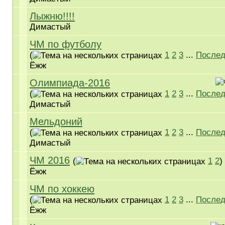
Лыжню!!!!
Димастый
ЧМ по футболу
(
1
2
3
...
Послед
Ёжж
Олимпиада-2016
(
1
2
3
...
Послед
Димастый
Мельдоний
(
1
2
3
...
Послед
Димастый
ЧМ 2016
(
1
2
)
Ёжж
ЧМ по хоккею
(
1
2
3
...
Послед
Ёжж