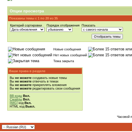
Опции просмотра
Показаны темы с 1 по 20 из 35
Критерий сортировки
Порядок отображения
Показать
Новые сообщения
Нет новых сообщений
Тема закрыта
Ваши права в разделе
Вы
не можете
создавать новые темы
Вы
не можете
отвечать в темах
Вы
не можете
прикреплять вложения
Вы
не можете
редактировать свои сообщения
BB коды
Вкл.
Смайлы
Вкл.
[IMG]
код
Вкл.
HTML код
Выкл.
Часовой 