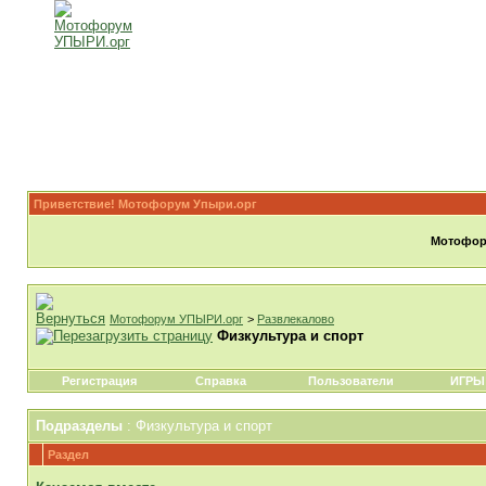
Приветствие! Мотофорум Упыри.орг
Мотофору
Мотофорум УПЫРИ.орг
>
Развлекалово
Физкультура и спорт
Регистрация
Справка
Пользователи
ИГРЫ
Подразделы
: Физкультура и спорт
Раздел