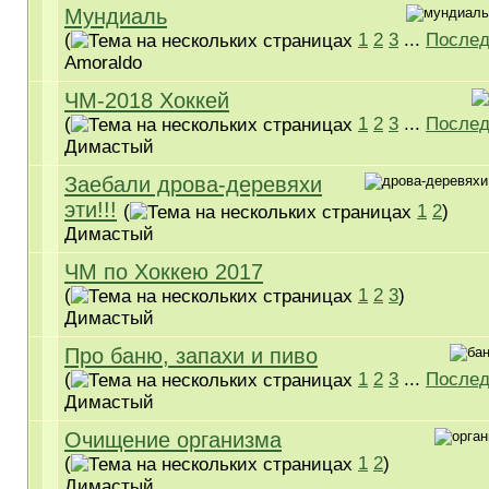
Мундиаль
(
1
2
3
...
Послед
Amoraldo
ЧМ-2018 Хоккей
(
1
2
3
...
Послед
Димастый
Заебали дрова-деревяхи
эти!!!
(
1
2
)
Димастый
ЧМ по Хоккею 2017
(
1
2
3
)
Димастый
Про баню, запахи и пиво
(
1
2
3
...
Послед
Димастый
Очищение организма
(
1
2
)
Димастый