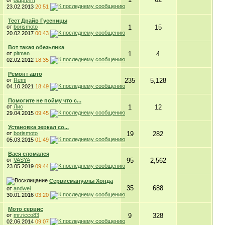
от
ошрплгп
23.02.2013
20:51
Тест Драйв Гусеницы
от
borismoto
1
15
20.02.2017
00:43
Вот такая обезьянка
от
pitman
1
4
02.02.2012
18:35
Ремонт авто
от
Remi
235
5,128
04.10.2021
18:49
Помогите не пойму что с...
от
Лис
1
12
29.04.2015
09:45
Установка зеркал со...
от
borismoto
19
282
05.03.2015
01:49
Вася сломался
от
VASYA
95
2,562
23.05.2019
09:44
Сервисмануалы Хонда
35
688
от
andwei
30.01.2016
03:20
Мото сервис
от
mr.ricco83
9
328
02.06.2014
09:07