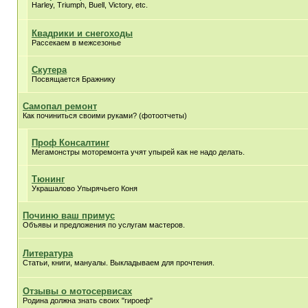
Harley, Triumph, Buell, Victory, etc.
Квадрики и снегоходы
Рассекаем в межсезонье
Скутера
Посвящается Бражнику
Самопал ремонт
Как починиться своими руками? (фотоотчеты)
Проф Консалтинг
Мегамонстры моторемонта учят упырей как не надо делать.
Тюнинг
Украшалово Упырячьего Коня
Починю ваш примус
Объявы и предложения по услугам мастеров.
Литература
Статьи, книги, мануалы. Выкладываем для прочтения.
Отзывы о мотосервисах
Родина должна знать своих "гироеф"