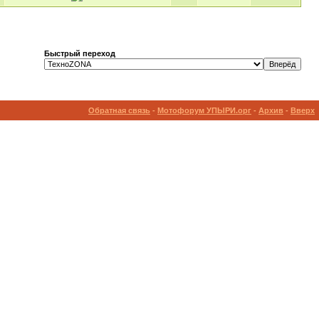
Быстрый переход
Обратная связь
-
Мотофорум УПЫРИ.орг
-
Архив
-
Вверх