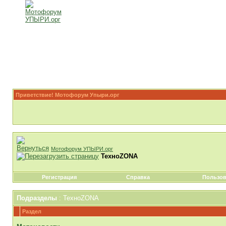
Приветствие! Мотофорум Упыри.орг
Мотофорум УПЫРИ.орг
ТехноZONA
Регистрация
Справка
Пользов
Подразделы
: ТехноZONA
Раздел