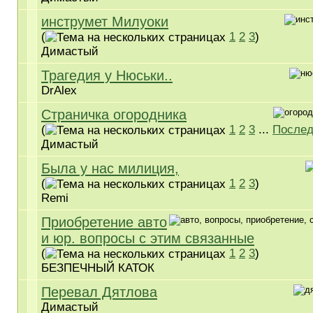
инструмет Милуоки
(
1
2
3
)
Димастый
Трагедия у Нюськи..
DrAlex
Страничка огородника
(
1
2
3
...
Послед
Димастый
Была у нас милиция,
(
1
2
3
)
Remi
Приобретение авто
и юр. вопросы с этим связанные
(
1
2
3
)
БЕЗПЕЧНЫЙ КАТОК
Перевал Дятлова
Димастый