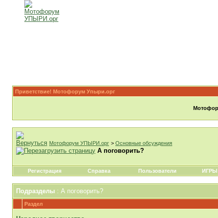
Приветствие! Мотофорум Упыри.орг
Мотофору
Мотофорум УПЫРИ.орг
>
Основные обсуждения
А поговорить?
Регистрация
Справка
Пользователи
ИГРЫ
Подразделы
: А поговорить?
Раздел