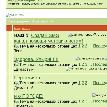
Народное творчество
То что мы пишем, рисуем, фотографируем или мастерим... что создано нами
Темы раздела
: А поговорить?
Тема
/
Автор
Важно:
Создан SMS
канал помощи мотоциклистам!
(
1
2
3
...
Послед
Tour
Здорова, Упыри!!!!!!
(
1
2
3
...
Послед
Димастый
Перекличка
(
1
2
3
...
Послед
Димастый
и о ПОГОДЕ:
(
1
2
3
...
Послед
Димастый