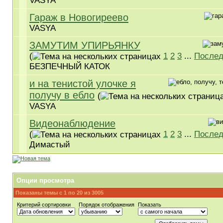
VASYA
Гараж в Новогиреево
VASYA
ЗАМУТИМ УПИРЬЯНКУ
(
1
2
3
...
Послед
БЕЗПЕЧНЫЙ КАТОК
и на тенистой улочке я
получу в ебло
(
VASYA
Видеонаблюдение
(
1
2
3
...
Послед
Димастый
Опции просмотра
Показаны темы с 1 по 20 из 3005
Критерий сортировки
Порядок отображения
Показать