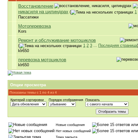
Восстановление
никасиля на цилиндрах
(
1
Пассатижи
Мотоперевозка
Kors
Ремонт и обслуживание мотоциклов
(
1
2
3
...
Последняя страница
klr650
перевозка мотоциклов
klr650
Опции просмотра
Показаны темы с 1 по 4 из 4
Критерий сортировки
Порядок отображения
Показать
Новые сообщения
Нет новых сообщений
Тема закрыта