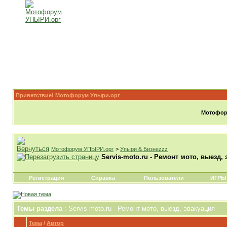
Приветствие! Мотофорум Упыри.орг
Мотофору
Мотофорум УПЫРИ.орг
>
Упыри & Бизнеzzz
Servis-moto.ru - Ремонт мото, выезд,
Регистрация
Справка
Пользователи
ИГРЫ
Темы раздела
: Servis-moto.ru - Ремонт мото, выезд, эвакуация
Тема
/
Автор