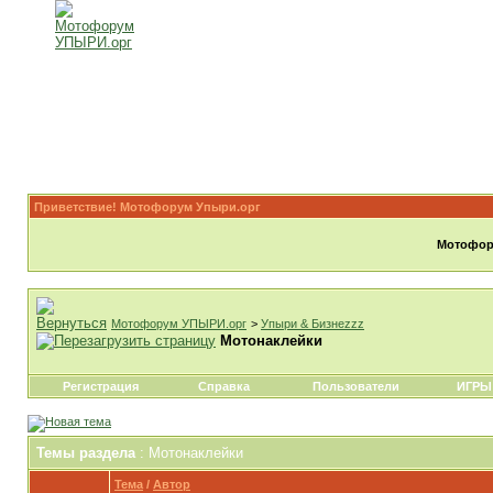
Приветствие! Мотофорум Упыри.орг
Мотофору
Мотофорум УПЫРИ.орг
>
Упыри & Бизнеzzz
Мотонаклейки
Регистрация
Справка
Пользователи
ИГРЫ
Темы раздела
: Мотонаклейки
Тема
/
Автор