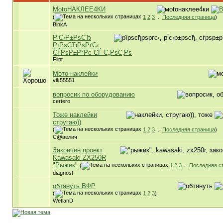
МоtоНАКЛЕЕ4КИ
(
1
2
3
...
Последняя страница
)
BinkA
Р’С‹Р±РѕСЂ
РїРѕСЂРѕРґС‹
СЃРѕР±Р°Рє СЃ С„РѕС‚Рѕ
Flint
Мото-наклейки
vik55551
вопросик по оборудованию
certero
Тоже наклейки
стругаю))
(
1
2
3
...
Последняя страница
)
С@велич
Закончен проект
Kawasaki ZX250R
"Рыжик"
(
1
2
3
...
Последняя с
diagnost
обтянуть ВФР
(
1
2
3
)
WetlanD