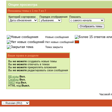
Опции просмотра
Показаны темы с 1 по 7 из 7
Критерий сортировки
Порядок отображения
Показать
Новые сообщения
Нет новых сообщений
Тема закрыта
Ваши права в разделе
Вы
не можете
создавать новые темы
Вы
не можете
отвечать в темах
Вы
не можете
прикреплять вложения
Вы
не можете
редактировать свои сообщения
BB коды
Вкл.
Смайлы
Вкл.
[IMG]
код
Вкл.
HTML код
Выкл.
Часовой 