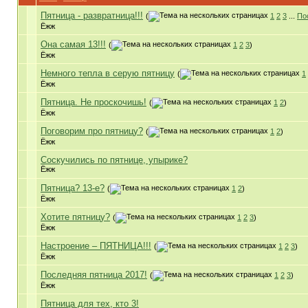
Пятница - развратница!!!
(
1
2
3
...
По
Ёжж
Она самая 13!!!
(
1
2
3
)
Ёжж
Немного тепла в серую пятницу
(
1
Ёжж
Пятница. Не проскочишь!
(
1
2
)
Ёжж
Поговорим про пятницу?
(
1
2
)
Ёжж
Соскучились по пятнице, упырике?
Ёжж
Пятница? 13-е?
(
1
2
)
Ёжж
Хотите пятницу?
(
1
2
3
)
Ёжж
Настроение – ПЯТНИЦА!!!
(
1
2
3
)
Ёжж
Последняя пятница 2017!
(
1
2
3
)
Ёжж
Пятница для тех, кто 3!