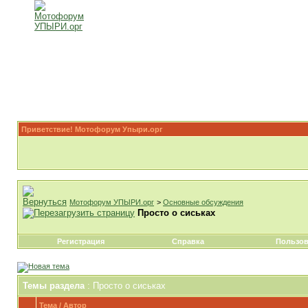
Приветствие! Мотофорум Упыри.орг
Мотофорум УПЫРИ.орг
>
Основные обсуждения
Просто о сиськах
Регистрация
Справка
Пользов
Темы раздела
: Просто о сиськах
Тема
/
Автор