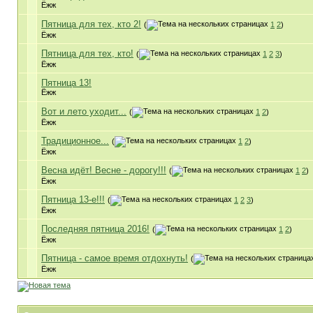
Ёжж
Пятница для тех, кто 2!
(
1
2
)
Ёжж
Пятница для тех, кто!
(
1
2
3
)
Ёжж
Пятница 13!
Ёжж
Вот и лето уходит...
(
1
2
)
Ёжж
Традиционное...
(
1
2
)
Ёжж
Весна идёт! Весне - дорогу!!!
(
1
2
)
Ёжж
Пятница 13-е!!!
(
1
2
3
)
Ёжж
Последняя пятница 2016!
(
1
2
)
Ёжж
Пятница - самое время отдохнуть!
(
Ёжж