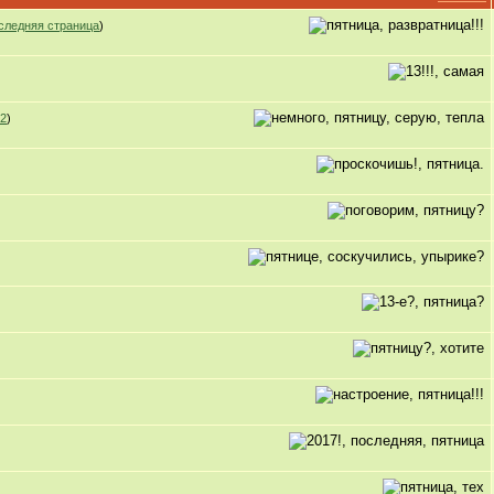
следняя страница
)
2
)