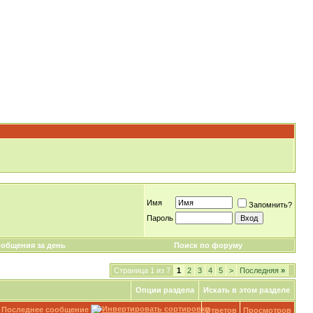
Имя
Запомнить?
Пароль
общения за день
Поиск по форуму
Страница 1 из 7
1
2
3
4
5
>
Последняя
»
Опции раздела
Искать в этом разделе
Последнее сообщение
Ответов
Просмотров