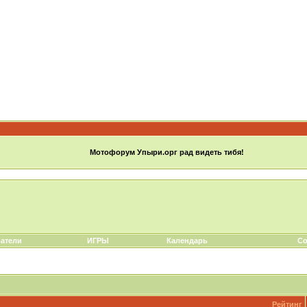
Мотофорум Упыри.орг рад видеть тибя!
атели
ИГРЫ
Календарь
Со
Рейтинг