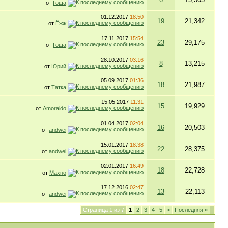
от
Гоша
01.12.2017
18:50
19
21,342
от
Ёжж
17.11.2017
15:54
23
29,175
от
Гоша
28.10.2017
03:16
8
13,215
от
Юрий
05.09.2017
01:36
18
21,987
от
Татка
15.05.2017
11:31
15
19,929
от
Amoraldo
01.04.2017
02:04
16
20,503
от
andwei
15.01.2017
18:38
22
28,375
от
andwei
02.01.2017
16:49
18
22,728
от
Махно
17.12.2016
02:47
13
22,113
от
andwei
Страница 1 из 7
1
2
3
4
5
>
Последняя
»