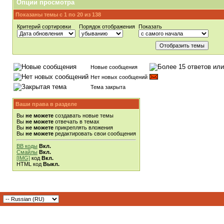
Опции просмотра
Показаны темы с 1 по 20 из 138
Критерий сортировки
Порядок отображения
Показать
Новые сообщения
Нет новых сообщений
Тема закрыта
Ваши права в разделе
Вы
не можете
создавать новые темы
Вы
не можете
отвечать в темах
Вы
не можете
прикреплять вложения
Вы
не можете
редактировать свои сообщения
BB коды
Вкл.
Смайлы
Вкл.
[IMG]
код
Вкл.
HTML код
Выкл.