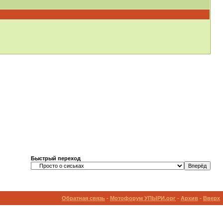
Быстрый переход
Обратная связь
-
Мотофорум УПЫРИ.орг
-
Архив
-
Вверх