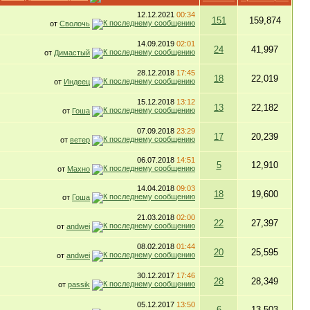
12.12.2021
00:34
151
159,874
от
Сволочь
14.09.2019
02:01
24
41,997
от
Димастый
28.12.2018
17:45
18
22,019
от
Индеец
15.12.2018
13:12
13
22,182
от
Гоша
07.09.2018
23:29
17
20,239
от
ветер
06.07.2018
14:51
5
12,910
от
Махно
14.04.2018
09:03
18
19,600
от
Гоша
21.03.2018
02:00
22
27,397
от
andwei
08.02.2018
01:44
20
25,595
от
andwei
30.12.2017
17:46
28
28,349
от
passik
05.12.2017
13:50
6
13,503