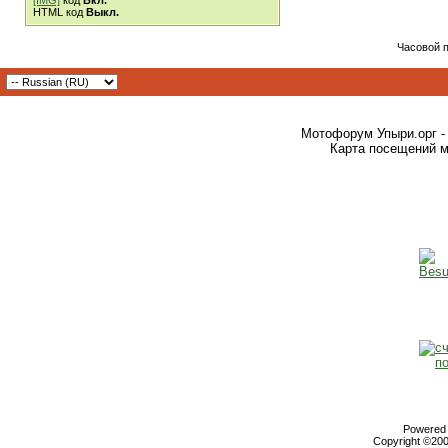
[IMG]
код
Вкл.
HTML код
Выкл.
Часовой 
Мотофорум Упыри.орг -
Карта посещений м
Powered b
Copyright ©2000