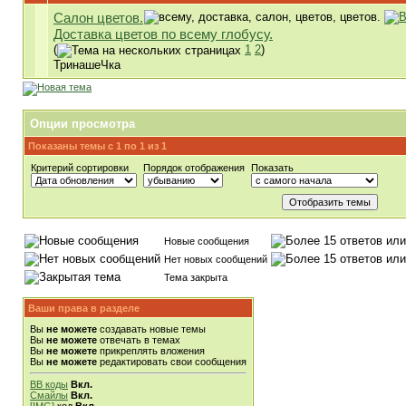
Салон цветов.
Доставка цветов по всему глобусу.
(
1
2
)
ТринашеЧка
Опции просмотра
Показаны темы с 1 по 1 из 1
Критерий сортировки
Порядок отображения
Показать
Новые сообщения
Нет новых сообщений
Тема закрыта
Ваши права в разделе
Вы
не можете
создавать новые темы
Вы
не можете
отвечать в темах
Вы
не можете
прикреплять вложения
Вы
не можете
редактировать свои сообщения
BB коды
Вкл.
Смайлы
Вкл.