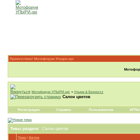
Приветствие! Мотофорум Упыри.орг
Мотофору
Мотофорум УПЫРИ.орг
>
Упыри & Бизнеzzz
Салон цветов
Регистрация
Справка
Пользователи
ИГРЫ
Темы раздела
: Салон цветов
Тема
/
Автор