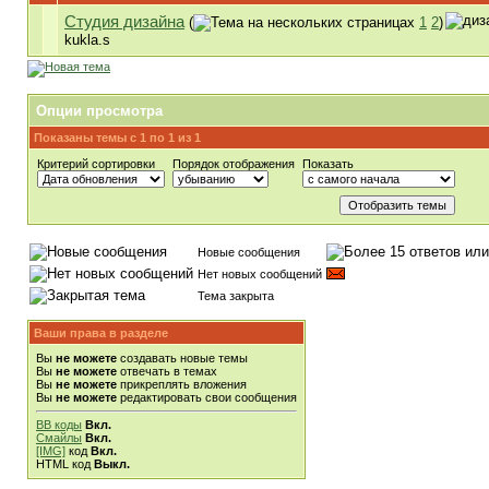
Студия дизайна
(
1
2
)
kukla.s
Опции просмотра
Показаны темы с 1 по 1 из 1
Критерий сортировки
Порядок отображения
Показать
Новые сообщения
Нет новых сообщений
Тема закрыта
Ваши права в разделе
Вы
не можете
создавать новые темы
Вы
не можете
отвечать в темах
Вы
не можете
прикреплять вложения
Вы
не можете
редактировать свои сообщения
BB коды
Вкл.
Смайлы
Вкл.
[IMG]
код
Вкл.
HTML код
Выкл.