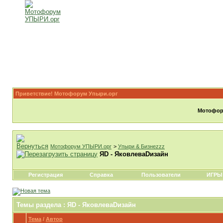
Приветствие! Мотофорум Упыри.орг
Мотофору
Мотофорум УПЫРИ.орг
>
Упыри & Бизнеzzz
ЯD - ЯковлеваDизайн
Регистрация
Справка
Пользователи
ИГРЫ
Темы раздела
: ЯD - ЯковлеваDизайн
Тема
/
Автор