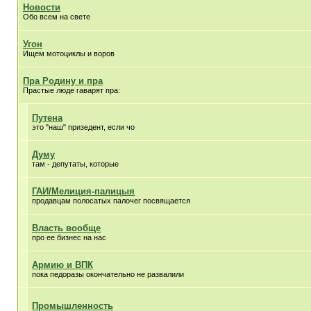
Новости
Обо всем на свете
Угон
Ищем мотоциклы и воров
Пра Родину и пра
Прастые люде гаварят пра:
Путена
это "наш" призедент, если чо
Думу
там - депутаты, которые
ГАИ/Мелиция-палицыя
продавцам полосатых палочег посвящается
Власть вообще
про ее бизнес на нас
Армию и ВПК
пока педоразы окончательно не развалили
Промышленность