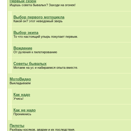
Первый сезон
Ищешь совета бывалых? Заходи на огонек!
Выбор первого мотоцикла
Какой он? этот неведомый зверь
Выбор экипа
То что настоящий упырь покупает первым.
Вождение
От руления к пилотированию
Советы бывалых
Мотаем на ус и набираемся опыта вместе.
МотоВидео
Выкладываем
Как надо
Учись!
Как не надо
Проникнись
Пилоты
Разборы косяков, аварии и их последствия.