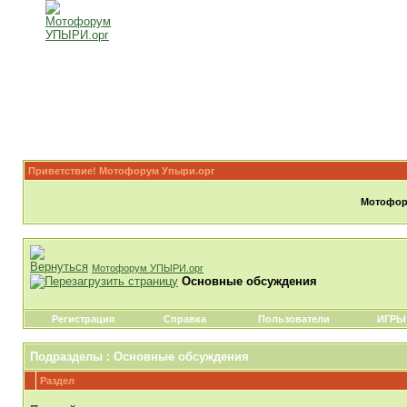
Приветствие! Мотофорум Упыри.орг
Мотофору
Мотофорум УПЫРИ.орг
Основные обсуждения
Регистрация
Справка
Пользователи
ИГРЫ
Подразделы
: Основные обсуждения
Раздел