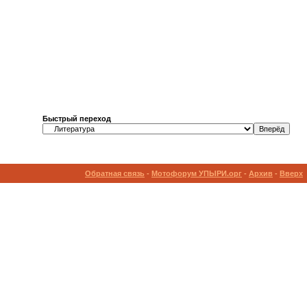
Быстрый переход
Обратная связь
-
Мотофорум УПЫРИ.орг
-
Архив
-
Вверх