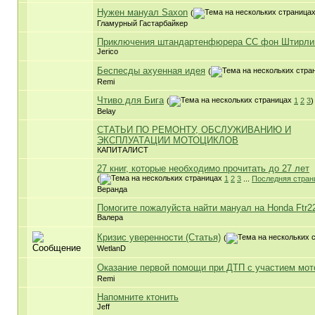
Нужен мануал Saxon
(
Гламурный Гастарбайкер
Приключения штандартенфюрера СС фон Штирли
Jerico
Беспесды ахуенная идея
(
Remi
Чтиво для Бига
(
1
2
3
)
Belay
СТАТЬИ ПО РЕМОНТУ, ОБСЛУЖИВАНИЮ И
ЭКСПЛУАТАЦИИ МОТОЦИКЛОВ
КАПИТАЛИСТ
27 книг, которые необходимо прочитать до 27 лет
(
1
2
3
...
Последняя стран
Веранда
Помогите пожалуйста найти мануал на Honda Ftr2
Валера
Кризис уверенности (Статья)
(
WetlanD
Оказание первой помощи при ДТП с участием мот
Remi
Напомните ктонить
Jeff