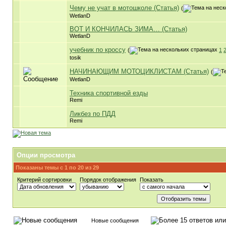
Чему не учат в мотошколе (Статья)
(
WetlanD
ВОТ И КОНЧИЛАСЬ ЗИМА… (Статья)
WetlanD
учебник по кроссу
(
1
tosik
НАЧИНАЮЩИМ МОТОЦИКЛИСТАМ (Статья)
(
WetlanD
Техника спортивной езды
Remi
Ликбез по ПДД
Remi
Опции просмотра
Показаны темы с 1 по 20 из 29
Критерий сортировки
Порядок отображения
Показать
Новые сообщения