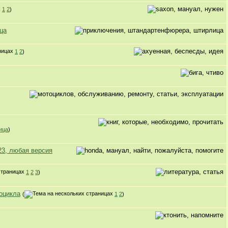
1
2
)
ца
1
2
)
ица
)
23, любая версия
1
2
3
)
оцикла
(
1
2
)