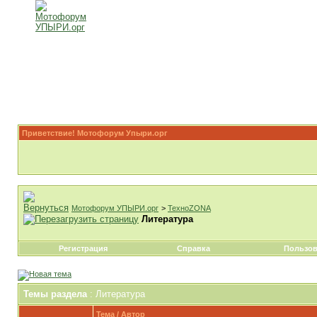
Приветствие! Мотофорум Упыри.орг
Мотофорум УПЫРИ.орг
>
ТехноZONA
Литература
Регистрация
Справка
Пользов
Темы раздела
: Литература
Тема
/
Автор