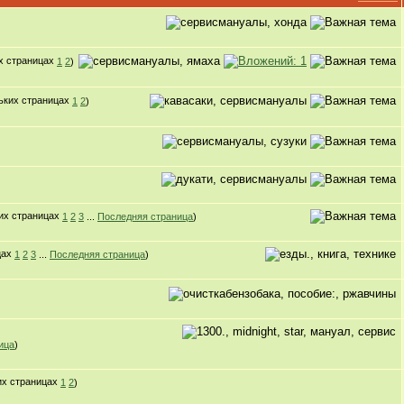
1
2
)
1
2
)
1
2
3
...
Последняя страница
)
1
2
3
...
Последняя страница
)
ица
)
1
2
)