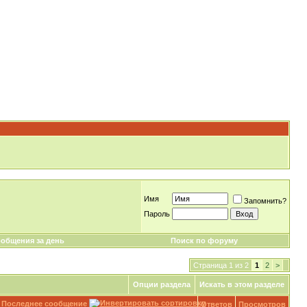
Имя
Запомнить?
Пароль
общения за день
Поиск по форуму
Страница 1 из 2
1
2
>
Опции раздела
Искать в этом разделе
Последнее сообщение
Ответов
Просмотров