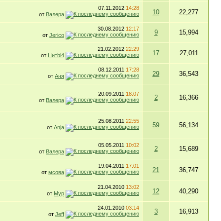
07.11.2012
14:28
10
22,277
от
Валера
30.08.2012
12:17
9
15,994
от
Jerico
21.02.2012
22:29
17
27,011
от
Нитbl4
08.12.2011
17:28
29
36,543
от
Аня
20.09.2011
18:07
2
16,366
от
Валера
25.08.2011
22:55
59
56,134
от
Anja
05.05.2011
10:02
2
15,689
от
Валера
19.04.2011
17:01
21
36,747
от
мсова
21.04.2010
13:02
12
40,290
от
Myp
24.01.2010
03:14
3
16,913
от
Jeff