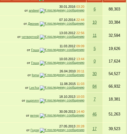
30.01.2016
03:20
6
88,303
от
andwei
07.10.2014
22:44
10
33,384
от
Джоник
13.03.2012
22:56
11
32,594
от
четвертной
11.03.2012
09:09
5
19,626
от
Гоша
10.03.2012
13:44
0
17,624
от
Гоша
26.04.2010
20:11
30
54,527
от
foma
11.08.2015
11:03
84
66,932
от
Les'ka
18.10.2013
10:03
7
18,381
от
ошрплгп
30.09.2013
14:40
46
51,263
от
ветер
27.05.2013
20:28
17
39,523
от
Годзя