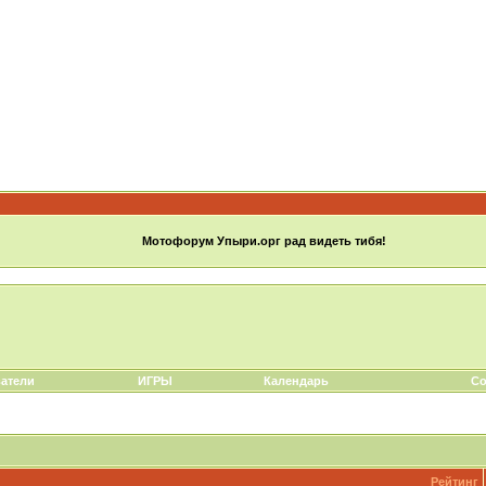
Мотофорум Упыри.орг рад видеть тибя!
атели
ИГРЫ
Календарь
Со
Рейтинг