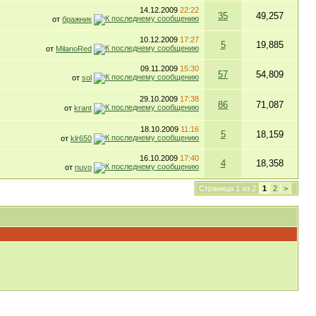
14.12.2009
22:22
35
49,257
от
бражник
10.12.2009
17:27
5
19,885
от
MilanoRed
09.11.2009
15:30
57
54,809
от
sol
29.10.2009
17:38
86
71,087
от
krant
18.10.2009
11:16
5
18,159
от
klr650
16.10.2009
17:40
4
18,358
от
nuvo
Страница 1 из 2
1
2
>