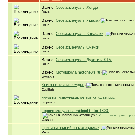
Важно:
Сервисмануалы Хонда
Гоша
Важно:
Сервисмануалы Ямаха
(
Гоша
Важно:
Сервисмануалы Кавасаки
(
Гоша
Важно:
Сервисмануалы Сузуки
Гоша
Важно:
Сервисмануалы Дукати и КТМ
Гоша
Важно:
Мотошкола motonews.ru
(
WetlanD
Книга по технике езды.
(
Equilibrist
пособие: очисткабензобака от ржавчины
ошрплгп
сервис мануал на midnight star 1300.
(
1
2
3
...
Последняя стран
Vassago
Причины аварий на мотоциклах
(
Remi