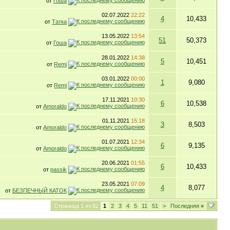
от
Гоша
02.07.2022
22:22
4
10,433
от
Татка
13.05.2022
13:54
51
50,373
от
Гоша
28.01.2022
14:38
5
10,451
от
Remi
03.01.2022
00:00
1
9,080
от
Remi
17.11.2021
10:30
6
10,538
от
Amoraldo
01.11.2021
15:18
3
8,503
от
Amoraldo
01.07.2021
12:34
6
9,135
от
Amoraldo
20.06.2021
01:55
6
10,433
от
passik
23.05.2021
07:09
4
8,077
от
БЕЗПЕЧНЫЙ КАТОК
Страница 1 из 62
1
2
3
4
5
11
51
>
Последняя
»