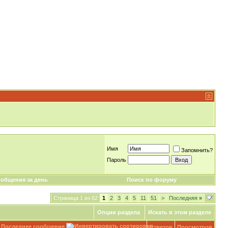
Имя
Запомнить?
Пароль
общения за день
Поиск по форуму
Страница 1 из 62
1
2
3
4
5
11
51
>
Последняя
»
Опции раздела
Искать в этом разделе
Последнее сообщение
Ответов
Просмотров