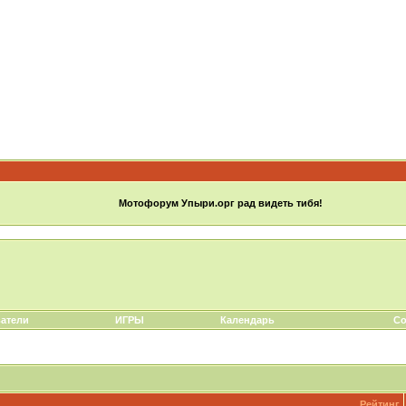
Мотофорум Упыри.орг рад видеть тибя!
атели
ИГРЫ
Календарь
Со
Рейтинг