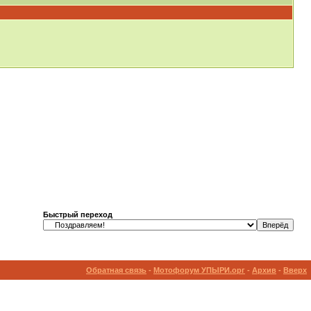
Быстрый переход
Обратная связь
-
Мотофорум УПЫРИ.орг
-
Архив
-
Вверх