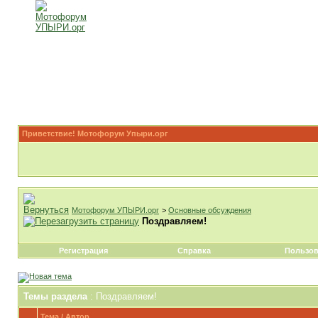
Приветствие! Мотофорум Упыри.орг
Мотофорум УПЫРИ.орг
>
Основные обсуждения
Поздравляем!
Регистрация
Справка
Пользов
Темы раздела
: Поздравляем!
Тема
/
Автор