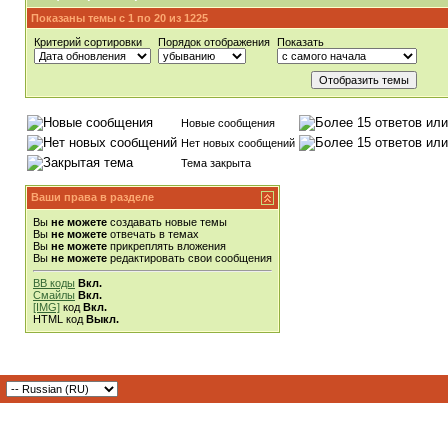
Показаны темы с 1 по 20 из 1225
Критерий сортировки
Порядок отображения
Показать
Новые сообщения
Нет новых сообщений
Тема закрыта
Ваши права в разделе
Вы
не можете
создавать новые темы
Вы
не можете
отвечать в темах
Вы
не можете
прикреплять вложения
Вы
не можете
редактировать свои сообщения
BB коды
Вкл.
Смайлы
Вкл.
[IMG]
код
Вкл.
HTML код
Выкл.