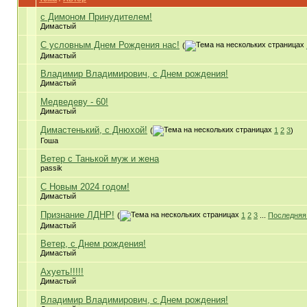
с Димоном Принудителем!
Димастый
С условным Днем Рождения нас!
(
Димастый
Владимир Владимирович, с Днем рождения!
Димастый
Медведеву - 60!
Димастый
Димастенький, с Днюхой!
(
1
2
3
)
Гоша
Ветер с Танькой муж и жена
passik
С Новым 2024 годом!
Димастый
Признание ЛДНР!
(
1
2
3
...
Последняя
Димастый
Ветер, с Днем рождения!
Димастый
Ахуеть!!!!!
Димастый
Владимир Владимирович, с Днем рождения!