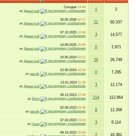
Сегодня
14:44
1
2
от
Димастый
30.05.2026
02:17
21
60,337
от
Димастый
07.10.2025
12:46
3
14,577
от
Димастый
14.09.2025
15:00
0
2,871
от
Димастый
24.05.2024
03:12
29
26,749
от
Димастый
23.05.2024
10:34
0
7,295
от
passik
13.01.2024
11:39
3
12,174
от
Димастый
30.12.2023
12:49
214
112,864
от
Remi
02.09.2023
03:46
8
12,268
от
passik
07.02.2023
23:16
3
8,114
от
Гоша
09.10.2022
20:00
2
10,381