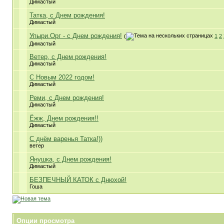
Димастый
Татка, с Днем рождения!
Димастый
Упыри.Орг - с Днем рождения!
(
1
2
Димастый
Ветер, с Днем рождения!
Димастый
С Новым 2022 годом!
Димастый
Реми, с Днем рождения!
Димастый
Ёжж, Днем рождения!!
Димастый
С днём варенья Татка!))
ветер
Янушка, с Днем рождения!
Димастый
БЕЗПЕЧНЫЙ КАТОК c Днюхой!
Гоша
Опции просмотра