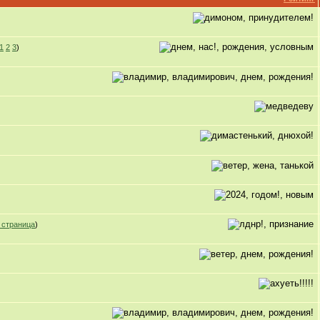
1
2
3
)
 страница
)