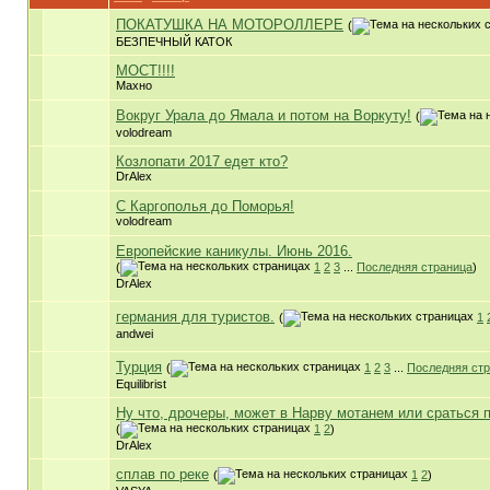
ПОКАТУШКА НА МОТОРОЛЛЕРЕ
(
БЕЗПЕЧНЫЙ КАТОК
МОСТ!!!!
Махно
Вокруг Урала до Ямала и потом на Воркуту!
(
volodream
Козлопати 2017 едет кто?
DrAlex
С Каргополья до Поморья!
volodream
Европейские каникулы. Июнь 2016.
(
1
2
3
...
Последняя страница
)
DrAlex
германия для туристов.
(
1
andwei
Турция
(
1
2
3
...
Последняя ст
Equilibrist
Ну что, дрочеры, может в Нарву мотанем или сраться 
(
1
2
)
DrAlex
сплав по реке
(
1
2
)