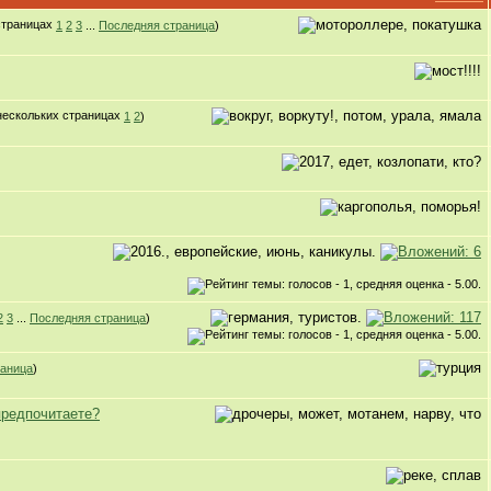
1
2
3
...
Последняя страница
)
1
2
)
2
3
...
Последняя страница
)
раница
)
предпочитаете?