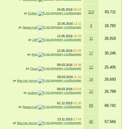
24.05.2016
09:24
113
83,711
от
DrAlex
22.05.2016
12:11
9
18,782
от
Димастый
12.05.2016
15:28
11
26,818
от
Jeff
12.05.2016
02:25
17
30,246
от
Anja
09.03.2016
14:38
12
25,405
от
Гоша
09.03.2016
11:31
14
26,693
от
Мастер Антон
09.03.2016
02:54
12
26,799
от
andwei
01.12.2015
01:30
89
68,742
от
Димастый
13.11.2015
17:43
46
57,566
от
Мастер Антон