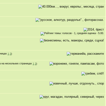
1
2
)
1
2
)