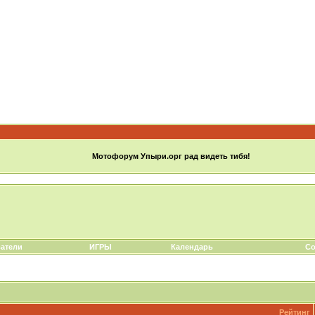
Мотофорум Упыри.орг рад видеть тибя!
атели
ИГРЫ
Календарь
Со
Рейтинг