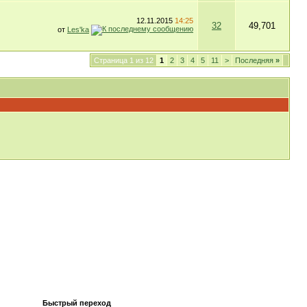
12.11.2015
14:25
32
49,701
от
Les'ka
Страница 1 из 12
1
2
3
4
5
11
>
Последняя
»
Быстрый переход