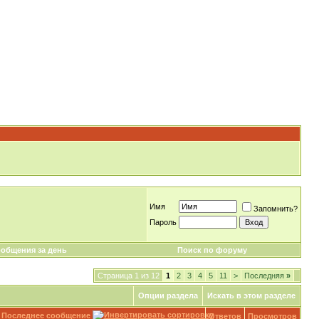
Имя
Запомнить?
Пароль
общения за день
Поиск по форуму
Страница 1 из 12
1
2
3
4
5
11
>
Последняя
»
Опции раздела
Искать в этом разделе
Последнее сообщение
Ответов
Просмотров