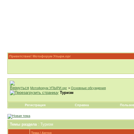
Приветствие! Мотофорум Упыри.орг
Мотофорум УПЫРИ.орг
>
Основные обсуждения
Туризм
Регистрация
Справка
Пользов
Темы раздела
: Туризм
Тема
/
Автор