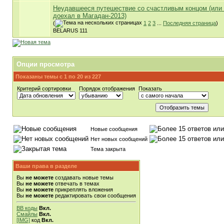
Неудавшееся путешествие со счастливым концом (или 
доехал в Магадан-2013)
(
1
2
3
...
Последняя страница
)
BELARUS 111
Опции просмотра
Показаны темы с 1 по 20 из 227
Критерий сортировки
Порядок отображения
Показать
Новые сообщения
Нет новых сообщений
Тема закрыта
Ваши права в разделе
Вы
не можете
создавать новые темы
Вы
не можете
отвечать в темах
Вы
не можете
прикреплять вложения
Вы
не можете
редактировать свои сообщения
BB коды
Вкл.
Смайлы
Вкл.
[IMG]
код
Вкл.