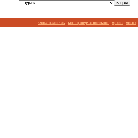
Обратная связь
-
Мотофорум УПЫРИ.орг
-
Архив
-
Вверх