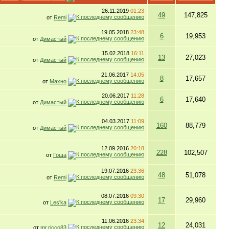
26.11.2019
01:23
49
147,825
от
Remi
19.05.2018
23:48
6
19,953
от
Димастый
15.02.2018
16:11
13
27,023
от
Димастый
21.06.2017
14:05
8
17,657
от
Махно
20.06.2017
11:28
6
17,640
от
Димастый
04.03.2017
11:09
160
88,779
от
Димастый
12.09.2016
20:18
228
102,507
от
Гоша
19.07.2016
23:36
48
51,078
от
Remi
08.07.2016
09:30
17
29,960
от
Les'ka
11.06.2016
23:34
12
24,031
от
mr.ricco83