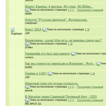
VASYA
Вокруг Европы: 4 месяца, 40 стран, 40.000км...
(
1
2
3
...
Последняя страница
)
danilo
Алкотур "Русское раздолье". Фоторассказ.
volodream
Брест 2014
(
1
2
)
Jeff
Бизнесмены, сцука! Или есть ли мажоры среди нас?
(
1
2
)
DrAlex
Германийа кто был расскажите
(
certero
Как мы гоняли по пампасам в Воронеже . Фото .
(
klr650
Гребем в СпБ!!
(
1
2
)
Jeff
Извечный спор где лучше отдохнуть.
(
1
2
3
...
Последняя страница
)
passik
В Магадан через Северный Полярный Круг - 2015
(
1
2
3
...
Последняя страница
)
BELARUS 111