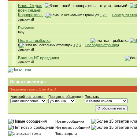
Баня. Отдых
всей семьей.
Корпоративы.
(
1
2
3
...
Последняя стр
Димастый
Рыбалка .
tony
Платная рыбалка
(
1
2
3
...
Последняя страница
)
Димастый
Баня на НГ праздники
Димастый
Опции просмотра
Показаны темы с 1 по 4 из 4
Критерий сортировки
Порядок отображения
Показать
Новые сообщения
Нет новых сообщений
Тема закрыта