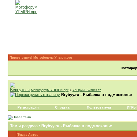
Приветствие! Мотофорум Упыри.орг
Мотофору
Мотофорум УПЫРИ.орг
>
Упыри & Бизнеzzz
Rrybyy.ru - Рыбалка в подмосковье
Регистрация
Справка
Пользователи
ИГРЫ
Темы раздела
: Rrybyy.ru - Рыбалка в подмосковье
Тема
/
Автор