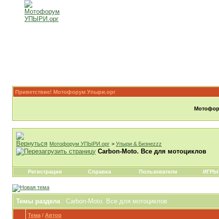
Приветствие! Мотофорум Упыри.орг
Мотофору
Мотофорум УПЫРИ.орг
>
Упыри & Бизнеzzz
Carbon-Moto. Все для мотоциклов
Регистрация
Справка
Пользователи
ИГРЫ
Темы раздела
: Carbon-Moto. Все для мотоциклов
Тема
/
Автор