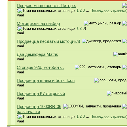
Продаю много всего в Питере.
(
1
2
3
...
Последняя страница
Vaal
Мотоциклы на разбор
(
1
2
3
)
Vaal
Продаецца песдатый мотоцикл!
Vaal
Два демпфера Matris
Vaal
Стопарь 929, мотоботы.
Vaal
Продаецца шлем и боты Icon
Vaal
Продаецца К7 литровый
Vaal
Продаецца 1000RR`06
на запчасти
(
1
2
3
...
Последняя страница
Vaal