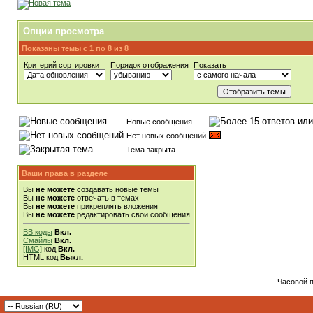
Опции просмотра
Показаны темы с 1 по 8 из 8
Критерий сортировки
Порядок отображения
Показать
Новые сообщения
Нет новых сообщений
Тема закрыта
Ваши права в разделе
Вы
не можете
создавать новые темы
Вы
не можете
отвечать в темах
Вы
не можете
прикреплять вложения
Вы
не можете
редактировать свои сообщения
BB коды
Вкл.
Смайлы
Вкл.
[IMG]
код
Вкл.
HTML код
Выкл.
Часовой 