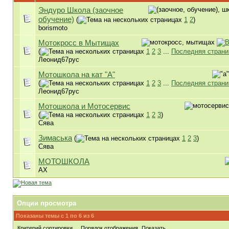
Эндуро Школа (заочное
обучение)
(
1
2
)
borismoto
Мотокросс в Мытищах
(
1
2
3
...
Последняя страни
Леонид67рус
Мотошкола на кат "А"
(
1
2
3
...
Последняя страни
Леонид67рус
Мотошкола и Мотосервис
(
1
2
3
)
Сява
Зимаська
(
1
2
3
)
Сява
МОТОШКОЛА
AX
Опции просмотра
Показаны темы с 1 по 6 из 6
Критерий сортировки
Порядок отображения
Показать