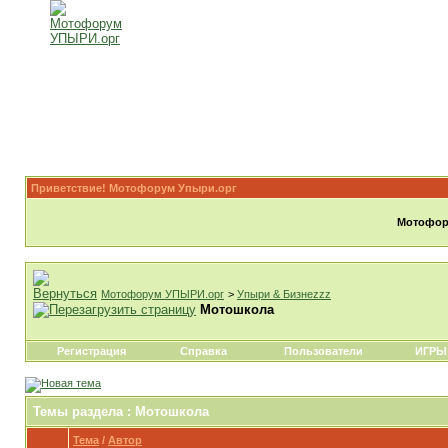
Приветствие! Мотофорум Упыри.орг
Мотофору
Мотофорум УПЫРИ.орг
>
Упыри & Бизнеzzz
Мотошкола
Регистрация
Справка
Пользователи
ИГРЫ
Темы раздела
: Мотошкола
Тема
/
Автор