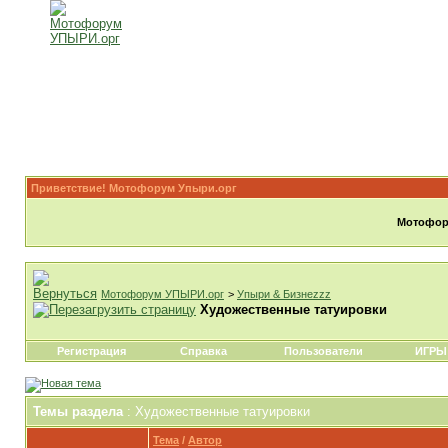
Приветствие! Мотофорум Упыри.орг
Мотофору
Мотофорум УПЫРИ.орг
>
Упыри & Бизнеzzz
Художественные татуировки
Регистрация
Справка
Пользователи
ИГРЫ
Темы раздела
: Художественные татуировки
Тема
/
Автор