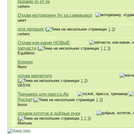
подарю зч от пк
certero
Отдам моторезину бу за самовывоз
шкет
для детишек
(
1
2
)
certero
Отдам кое-какие НОВЫЕ
запчасти
(
1
2
3
)
Equilibrist
Кондеи
Remi
отдам магнитолу
(
1
2
)
VASYA
Тренажер для пресса Ab
Rocket
(
1
2
)
busia
отдаем котяток в добрые руки
(
1
2
3
)
Мильва