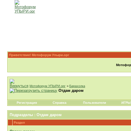
Приветствие! Мотофорум Упыри.орг
Мотофору
Мотофорум УПЫРИ.орг
>
Барахолка
Отдам даром
Регистрация
Справка
Пользователи
ИГРЫ
Подразделы
: Отдам даром
Раздел