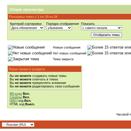
Опции просмотра
Показаны темы с 1 по 20 из 28
Критерий сортировки
Порядок отображения
Показать
Новые сообщения
Нет новых сообщений
Тема закрыта
Ваши права в разделе
Вы
не можете
создавать новые темы
Вы
не можете
отвечать в темах
Вы
не можете
прикреплять вложения
Вы
не можете
редактировать свои сообщения
BB коды
Вкл.
Смайлы
Вкл.
[IMG]
код
Вкл.
HTML код
Выкл.
Часовой 