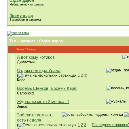
Отдам даром
Избавляемся от хлама
Приму в дар
Загребаем в закрома
Темы раздела
: Отдам даром
Тема
/
Автор
А вот кому котиков
Димастый
Отдам полтора Урала
(
1
2
3
)
Косс
Восемь Щенков, Восемь Карл!
Carbonoid
Журналы мото 2 мешка !!!
Jerico
Заберите хомяка,
есть неделя.
(
1
2
3
...
Последняя страница