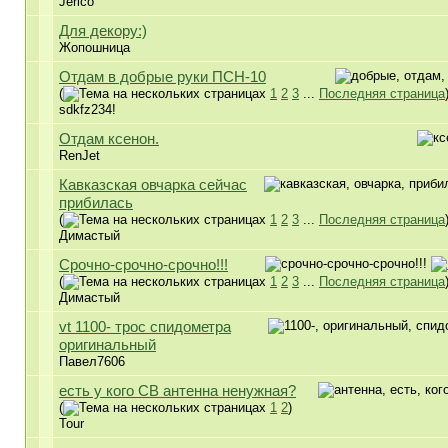
Jerico
Для декору:)
Жопошница
Отдам в добрые руки ПСН-10
(
1
2
3
...
Последняя страница
sdkfz234!
Отдам ксенон.
RenJet
Кавказская овчарка сейчас
прибилась
(
1
2
3
...
Последняя страница
Димастый
Срочно-срочно-срочно!!!
(
1
2
3
...
Последняя страница
Димастый
vt 1100- трос спидометра
оригинальный
Павел7606
есть у кого CB антенна ненужная?
(
1
2
)
Tour