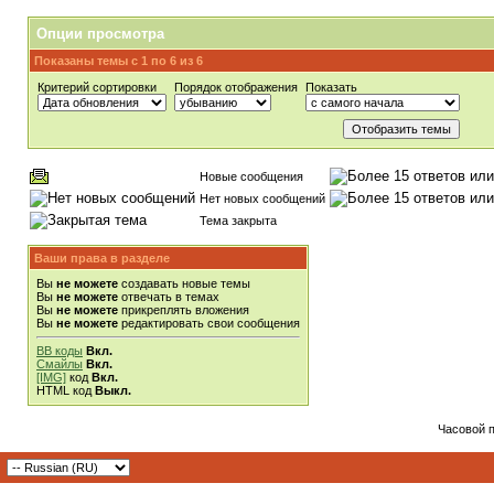
Опции просмотра
Показаны темы с 1 по 6 из 6
Критерий сортировки
Порядок отображения
Показать
Новые сообщения
Нет новых сообщений
Тема закрыта
Ваши права в разделе
Вы
не можете
создавать новые темы
Вы
не можете
отвечать в темах
Вы
не можете
прикреплять вложения
Вы
не можете
редактировать свои сообщения
BB коды
Вкл.
Смайлы
Вкл.
[IMG]
код
Вкл.
HTML код
Выкл.
Часовой 