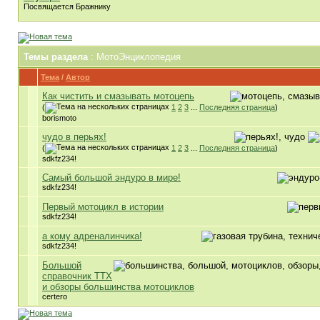
Посвящается Бражнику
Темы раздела
: МотоЭнциклопедия
Тема
/
Автор
Как чистить и смазывать мотоцепь
(
1
2
3
...
Последняя страница
)
borismoto
чудо в перьях!
(
1
2
3
...
Последняя страница
)
sdkfz234!
Самый большой эндуро в мире!
sdkfz234!
Первый мотоцикл в истории
sdkfz234!
а кому адреналинчика!
sdkfz234!
Большой
справочник ТТХ
и обзоры большинства мотоциклов
certero