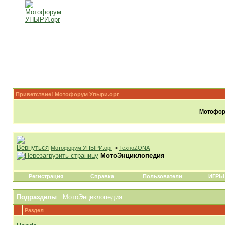
Приветствие! Мотофорум Упыри.орг
Мотофору
Мотофорум УПЫРИ.орг
>
ТехноZONA
МотоЭнциклопедия
Регистрация
Справка
Пользователи
ИГРЫ
Подразделы
: МотоЭнциклопедия
Раздел