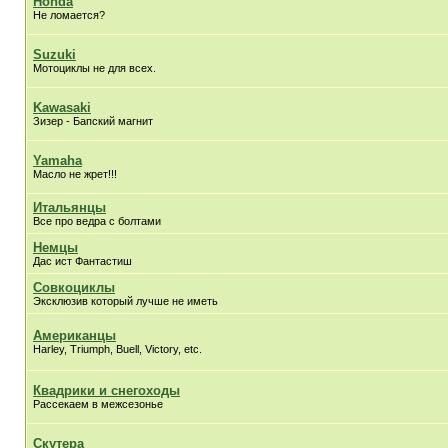
Honda
Не ломается?
Suzuki
Мотоциклы не для всех.
Kawasaki
Зизер - Бапский магнит
Yamaha
Масло не жрет!!!
Итальянцы
Все про ведра с болтами
Немцы
Дас ист Фантастиш
Совкоциклы
Эксклюзив который лучше не иметь
Американцы
Harley, Triumph, Buell, Victory, etc.
Квадрики и снегоходы
Рассекаем в межсезонье
Скутера