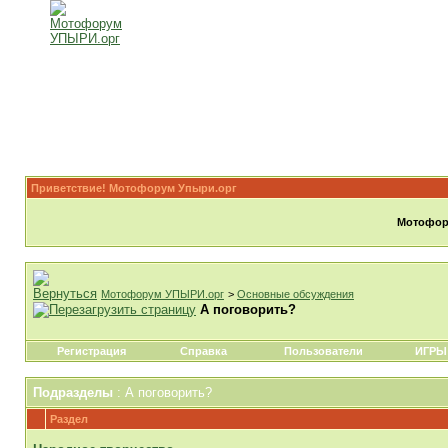
Приветствие! Мотофорум Упыри.орг
Мотофору
Мотофорум УПЫРИ.орг
>
Основные обсуждения
А поговорить?
Регистрация
Справка
Пользователи
ИГРЫ
Подразделы
: А поговорить?
Раздел