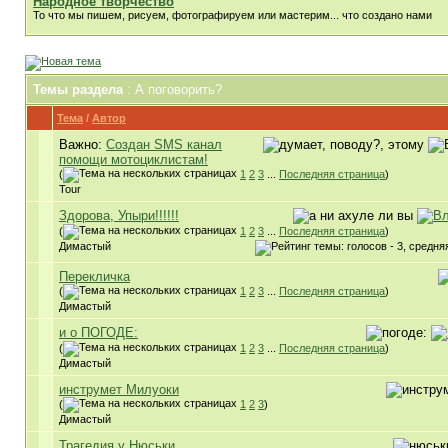
Народное творчество
То что мы пишем, рисуем, фотографируем или мастерим... что создано нами
Темы раздела
: А поговорить?
Тема
/
Автор
Важно:
Создан SMS канал
помощи мотоциклистам!
(
1
2
3
...
Последняя страница
)
Tour
Здорова, Упыри!!!!!!
(
1
2
3
...
Последняя страница
)
Димастый
Перекличка
(
1
2
3
...
Последняя страница
)
Димастый
и о ПОГОДЕ:
(
1
2
3
...
Последняя страница
)
Димастый
инструмет Милуоки
(
1
2
3
)
Димастый
Трагедия у Нюськи..