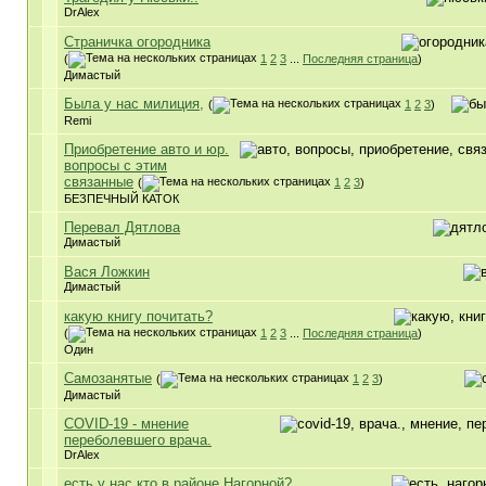
DrAlex
Страничка огородника
(
1
2
3
...
Последняя страница
)
Димастый
Была у нас милиция,
(
1
2
3
)
Remi
Приобретение авто и юр.
вопросы с этим
связанные
(
1
2
3
)
БЕЗПЕЧНЫЙ КАТОК
Перевал Дятлова
Димастый
Вася Ложкин
Димастый
какую книгу почитать?
(
1
2
3
...
Последняя страница
)
Один
Самозанятые
(
1
2
3
)
Димастый
COVID-19 - мнение
переболевшего врача.
DrAlex
есть у нас кто в районе Нагорной?