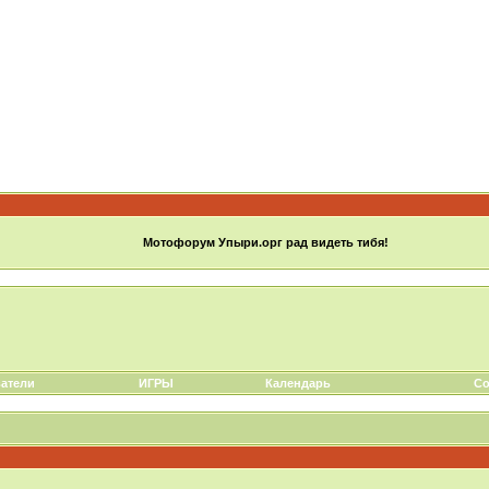
Мотофорум Упыри.орг рад видеть тибя!
атели
ИГРЫ
Календарь
Со