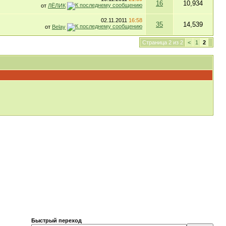
16
10,934
от
ЛЁЛИК
02.11.2011
16:58
35
14,539
от
Belay
Страница 2 из 2
<
1
2
Быстрый переход