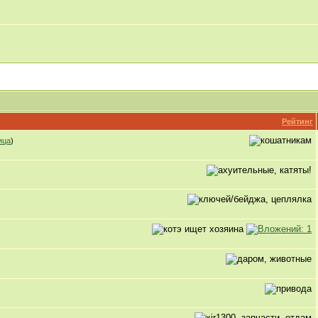
Рейтинг
ица
)