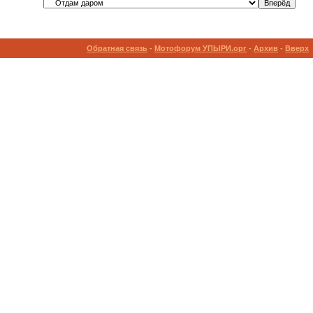
Обратная связь
-
Мотофорум УПЫРИ.орг
-
Архив
-
Вверх