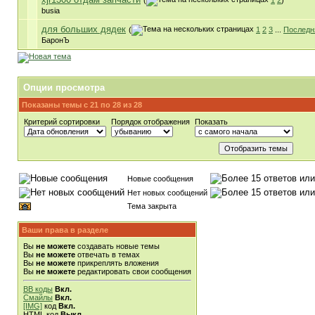
(
1
2
)
busia
для больших дядек
(
1
2
3
...
Последн
БаронЪ
Опции просмотра
Показаны темы с 21 по 28 из 28
Критерий сортировки
Порядок отображения
Показать
Новые сообщения
Нет новых сообщений
Тема закрыта
Ваши права в разделе
Вы
не можете
создавать новые темы
Вы
не можете
отвечать в темах
Вы
не можете
прикреплять вложения
Вы
не можете
редактировать свои сообщения
BB коды
Вкл.
Смайлы
Вкл.
[IMG]
код
Вкл.
HTML код
Выкл.