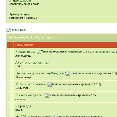
Отдам даром
Избавляемся от хлама
Приму в дар
Загребаем в закрома
Темы раздела
: Отдам даром
Тема
/
Автор
Кошатникам
(
1
2
3
...
Последняя стран
Жопошница
Ахуительные катяты!
Гоша
Цеплялка для ключей/бейджа
(
1
2
)
Жопошница
Котэ ищет хозяина
(
1
2
3
)
sdkfz234!
Животные даром
(
1
2
)
certero
2 привода
krant
xjr1300 отдам запчасти