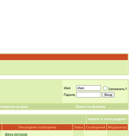
Имя
Запомнить?
Пароль
общения за день
Поиск по форуму
Искать в этом разделе
Последнее сообщение
Темы
Сообщений
Модератор
Двух петухов