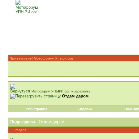
Приветствие! Мотофорум Упыри.орг
Мотофорум УПЫРИ.орг
>
Барахолка
Отдам даром
Регистрация
Справка
Пользов
Подразделы
: Отдам даром
Раздел