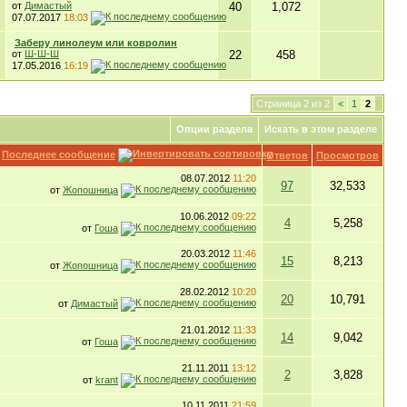
от
Димастый
40
1,072
07.07.2017
18:03
Заберу линолеум или ковролин
от
Ш-Ш-Ш
22
458
17.05.2016
16:19
Страница 2 из 2
<
1
2
Опции раздела
Искать в этом разделе
Последнее сообщение
Ответов
Просмотров
08.07.2012
11:20
97
32,533
от
Жопошница
10.06.2012
09:22
4
5,258
от
Гоша
20.03.2012
11:46
15
8,213
от
Жопошница
28.02.2012
10:20
20
10,791
от
Димастый
21.01.2012
11:33
14
9,042
от
Гоша
21.11.2011
13:12
2
3,828
от
krant
10.11.2011
21:59