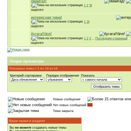
омайгад!
(
1
2
3
)
ошрплгп
интересная тема!
(
1
2
)
ошрплгп
бугага!!бля!
(
1
2
3
...
Последняя страница
)
ошрплгп
Опции просмотра
Показаны темы с 1 по 14 из 14
Критерий сортировки
Порядок отображения
Показать
Новые сообщения
Нет новых сообщений
Тема закрыта
Ваши права в разделе
Вы
не можете
создавать новые темы