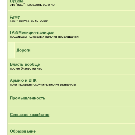
Путена
это "наш" призедент, если чо
Думу
там - депутаты, которые
ГАИ/Мелиция-палицыя
продавцам полосатых палочег посвящается
Дороги
Власть вообще
про ее бизнес на нас
Армию и ВПК
пока педоразы окончательно не развалили
Промышленность
Сельское хозяйство
Образование