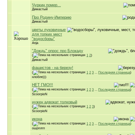
Чуркин помер...
Димастый
Про Родину-Империю
Димастый
цветы луковичные
для топких мест
"водосборы"
Anja
"Дождь" опрос про Блокаду
(
1
2
)
Димастый
фашистов - на березу!
(
1
2
3
...
Последняя страница
)
нлобля)))
НЕТ ГМО!!!
(
1
2
3
...
Последняя страница
)
ScoorpioN
нужен адвокат толковый
(
1
2
3
)
ScoorpioN
икона
(
1
2
3
...
Последняя страница
)
ошрплгп