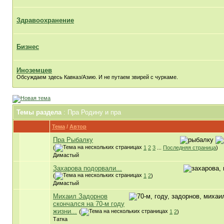
Здравоохранение
Бизнес
Иноземцев
Обсуждаем здесь Кавказ/Азию. И не путаем звирей с чуркаме.
Темы раздела
: Пра Родину и пра
Тема
/
Автор
Пра Рыбалку
(
1
2
3
...
Последняя страница
)
Димастый
Захарова подорвали...
(
1
2
)
Димастый
Михаил Задорнов
скончался на 70-м году
жизни...
(
1
2
)
Татка