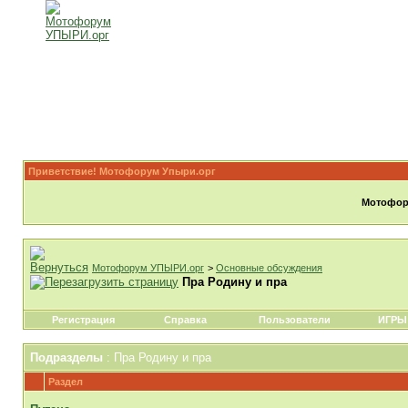
Приветствие! Мотофорум Упыри.орг
Мотофору
Мотофорум УПЫРИ.орг
>
Основные обсуждения
Пра Родину и пра
Регистрация
Справка
Пользователи
ИГРЫ
Подразделы
: Пра Родину и пра
Раздел