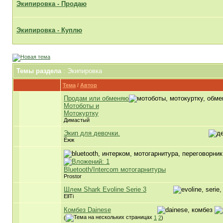
Экипировка - Продаю
Экипировка - Куплю
Темы раздела
: Экипировка
Тема
/
Автор
Продам или обменяю
Мотоботы и
Мотокуртку
Димастый
Экип для девочки.
Ёжж
Bluetooth/Intercom мотогарнитуры
Prostor
Шлем Shark Evoline Serie 3
EllTi
Комбез Dainese
(
1
2
)