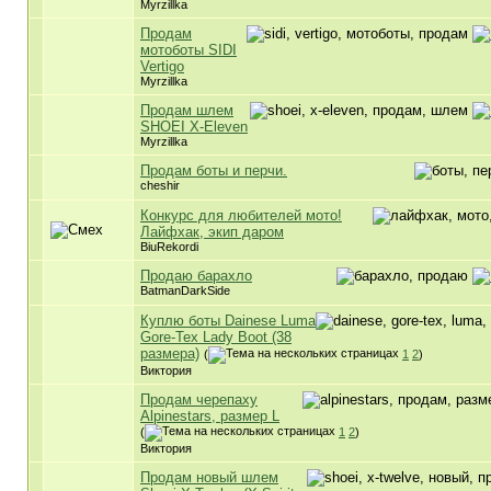
Myrzillka
Продам
мотоботы SIDI
Vertigo
Myrzillka
Продам шлем
SHOEI X-Eleven
Myrzillka
Продам боты и перчи.
cheshir
Конкурс для любителей мото!
Лайфхак, экип даром
BiuRekordi
Продаю барахло
BatmanDarkSide
Куплю боты Dainese Luma
Gore-Tex Lady Boot (38
размера)
(
1
2
)
Виктория
Продам черепаху
Alpinestars, размер L
(
1
2
)
Виктория
Продам новый шлем