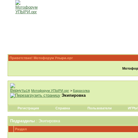
Приветствие! Мотофорум Упыри.орг
Мотофору
Мотофорум УПЫРИ.орг
>
Барахолка
Экипировка
Регистрация
Справка
Пользователи
ИГРЫ
Подразделы
: Экипировка
Раздел