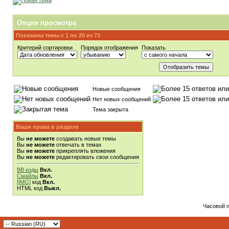
Опции просмотра
Показаны темы с 1 по 20 из 73
Критерий сортировки
Порядок отображения
Показать
Новые сообщения
Нет новых сообщений
Тема закрыта
Ваши права в разделе
Вы
не можете
создавать новые темы
Вы
не можете
отвечать в темах
Вы
не можете
прикреплять вложения
Вы
не можете
редактировать свои сообщения
BB коды
Вкл.
Смайлы
Вкл.
[IMG]
код
Вкл.
HTML код
Выкл.
Часовой 