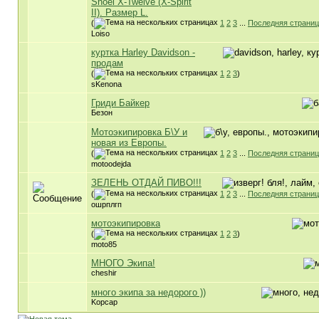
Shoei X-Twelve (X-Spirit
II). Размер L.
(
1
2
3
...
Последняя страни
Loiso
куртка Harley Davidson -
продам
(
1
2
3
)
sKenona
Гриди Байкер
Безон
Мотоэкипировка Б\У и
новая из Европы.
(
1
2
3
...
Последняя страни
motoodejda
ЗЕЛЕНЬ ОТДАЙ ПИВО!!!
(
1
2
3
...
Последняя страни
ошрплгп
мотоэкипировка
(
1
2
3
)
moto85
МНОГО Экипа!
cheshir
много экипа за недорого ))
Kopcap