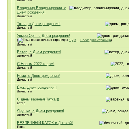
Димастый
Владимир Владимирович, с
Днем рождения!
Димастый
Татка, с Днем рождения!
Димастый
Упыри.Орг - с Днем рождения!
(
1
2
3
...
Последняя страница
)
Димастый
Ветер, с Днем рождения!
Димастый
С Новым 2022 годом!
Димастый
Реми, с Днем рождения!
Димастый
Ёжж, Днем рождения!!
Димастый
С днём варенья Татка!))
ветер
Янушка, с Днем рождения!
Димастый
БЕЗПЕЧНЫЙ КАТОК c Днюхой!
Гоша