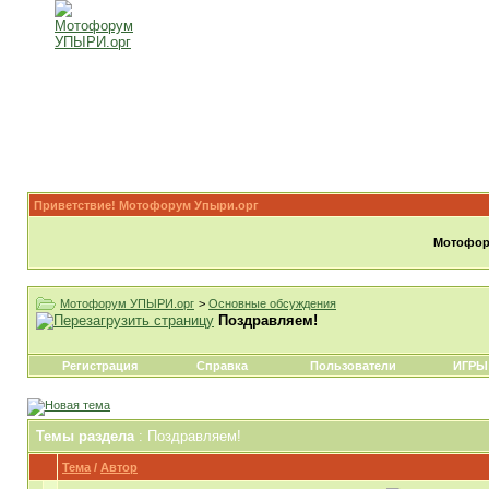
Приветствие! Мотофорум Упыри.орг
Мотофору
Мотофорум УПЫРИ.орг
>
Основные обсуждения
Поздравляем!
Регистрация
Справка
Пользователи
ИГРЫ
Темы раздела
: Поздравляем!
Тема
/
Автор