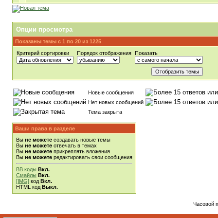
Опции просмотра
Показаны темы с 1 по 20 из 1225
Критерий сортировки
Порядок отображения
Показать
Новые сообщения
Нет новых сообщений
Тема закрыта
Ваши права в разделе
Вы
не можете
создавать новые темы
Вы
не можете
отвечать в темах
Вы
не можете
прикреплять вложения
Вы
не можете
редактировать свои сообщения
BB коды
Вкл.
Смайлы
Вкл.
[IMG]
код
Вкл.
HTML код
Выкл.
Часовой 