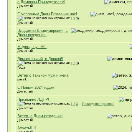
с Димоном Принудителем!
Димастый
С условным Днем Рождения нас!
(
1
2
3
)
Димастый
Владимир Владимирович, с
Днем рождения!
Димастый
Медведеву - 60!
Димастый
Димастенький, с Днюхой!
(
1
2
3
)
Гоша
Ветер с Танькой муж и жена
passik
С Новым 2024 годом!
Димастый
Признание ЛДНР!
(
1
2
3
...
Последняя страница
)
Димастый
Ветер, с Днем рождения!
Димастый
Ахуеть!!!!!