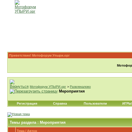
Приветствие! Мотофорум Упыри.орг
Мотофору
Мотофорум УПЫРИ.орг
>
Развлекалово
Мероприятия
Регистрация
Справка
Пользователи
ИГРЫ
Темы раздела
: Мероприятия
Тема
/
Автор