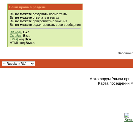
Ваши права в разделе
Вы
не можете
создавать новые темы
Вы
не можете
отвечать в темах
Вы
не можете
прикреплять вложения
Вы
не можете
редактировать свои сообщения
BB коды
Вкл.
Смайлы
Вкл.
[IMG]
код
Вкл.
HTML код
Выкл.
Часовой 
Мотофорум Упыри.орг -
Карта посещений м