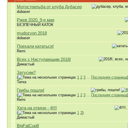
Мотострельба от клуба Дубасер
dubaser
Ржев 2020. 9-е мая
БЕЗПЕЧНЫЙ КАТОК
mudozvon 2018
dubaser
Поехали кататься!
Remi
Всех с Наступающим 2018!
Димастый
Затусим?
(
1
2
3
...
Последняя страница
Татка
Грибы пошли!
(
1
2
3
...
Последняя страница
Remi
Хата на отвязе - 4!!!!
(
1
2
)
Димастый
BigFatCup8