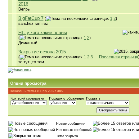
2016
Вепрь
BigFatCup 7
(
1
2
)
sanchez ramirez
НГ: у кого какие планы
(
1
2
)
Димастый
Закрытие сезона 2015
(
1
2
3
...
Последняя страница
то тут ,то там
Опции просмотра
Показаны темы с 1 по 20 из 485
Критерий сортировки
Порядок отображения
Показать
Новые сообщения
Нет новых сообщений
Тема закрыта