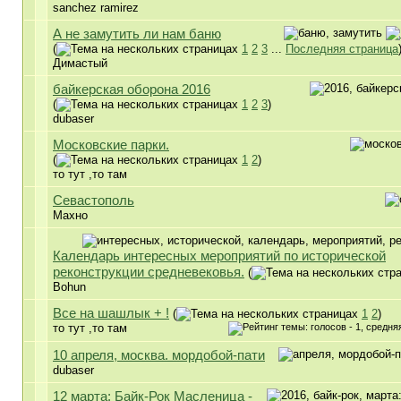
sanchez ramirez
А не замутить ли нам баню
(
1
2
3
...
Последняя страница
Димастый
байкерская оборона 2016
(
1
2
3
)
dubaser
Московские парки.
(
1
2
)
то тут ,то там
Севастополь
Махно
Календарь интересных мероприятий по исторической
реконструкции средневековья.
(
Bohun
Все на шашлык + !
(
1
2
)
то тут ,то там
10 апреля, москва. мордобой-пати
dubaser
12 марта: Байк-Рок Масленица -