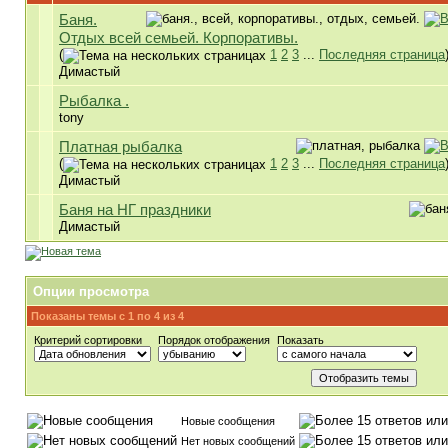
Баня.
Отдых всей семьей. Корпоративы.
(
1
2
3
...
Последняя страница
Димастый
Рыбалка .
tony
Платная рыбалка
(
1
2
3
...
Последняя страница
Димастый
Баня на НГ праздники
Димастый
Опции просмотра
Показаны темы с 1 по 4 из 4
Критерий сортировки
Порядок отображения
Показать
Новые сообщения
Нет новых сообщений