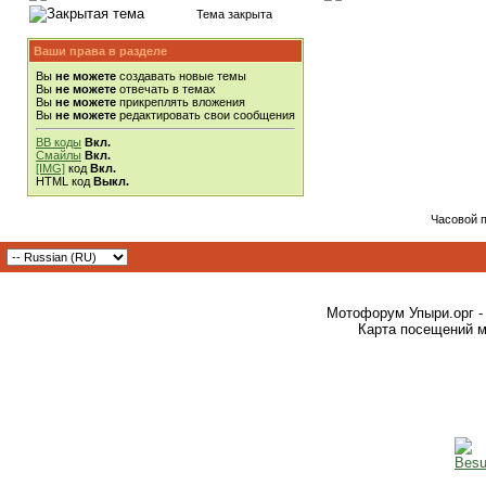
Тема закрыта
Ваши права в разделе
Вы
не можете
создавать новые темы
Вы
не можете
отвечать в темах
Вы
не можете
прикреплять вложения
Вы
не можете
редактировать свои сообщения
BB коды
Вкл.
Смайлы
Вкл.
[IMG]
код
Вкл.
HTML код
Выкл.
Часовой 
Мотофорум Упыри.орг -
Карта посещений м