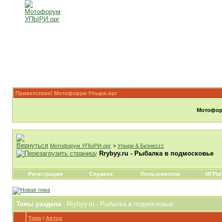
Приветствие! Мотофорум Упыри.орг
Мотофору
Мотофорум УПЫРИ.орг
>
Упыри & Бизнеzzz
Rrybyy.ru - Рыбалка в подмосковье
Регистрация
Справка
Пользователи
ИГРЫ
Темы раздела
: Rrybyy.ru - Рыбалка в подмосковье
Тема
/
Автор