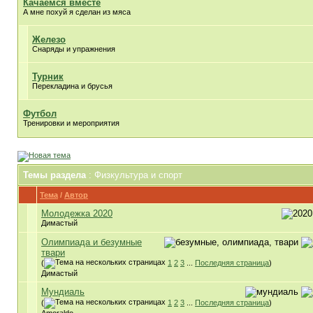
Качаемся вместе
А мне похуй я сделан из мяса
Железо
Снаряды и упражнения
Турник
Перекладина и брусья
Футбол
Тренировки и мероприятия
Темы раздела
: Физкультура и спорт
Тема
/
Автор
Молодежка 2020
Димастый
Олимпиада и безумные
твари
(
1
2
3
...
Последняя страница
)
Димастый
Мундиаль
(
1
2
3
...
Последняя страница
)