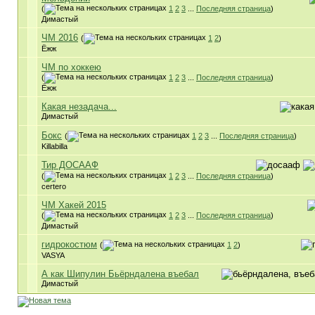
(
1
2
3
...
Последняя страница
)
Димастый
ЧМ 2016
(
1
2
)
Ёжж
ЧМ по хоккею
(
1
2
3
...
Последняя страница
)
Ёжж
Какая незадача...
Димастый
Бокс
(
1
2
3
...
Последняя страница
)
Killabilla
Тир ДОСААФ
(
1
2
3
...
Последняя страница
)
certero
ЧМ Хакей 2015
(
1
2
3
...
Последняя страница
)
Димастый
гидрокостюм
(
1
2
)
VASYA
А как Шипулин Бьёрндалена въебал
Димастый