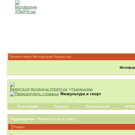
Приветствие! Мотофорум Упыри.орг
Мотофору
Мотофорум УПЫРИ.орг
>
Развлекалово
Физкультура и спорт
Регистрация
Справка
Пользователи
ИГРЫ
Подразделы
: Физкультура и спорт
Раздел