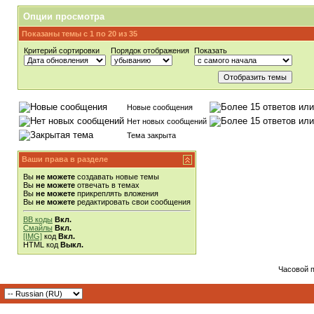
Опции просмотра
Показаны темы с 1 по 20 из 35
Критерий сортировки
Порядок отображения
Показать
Новые сообщения
Нет новых сообщений
Тема закрыта
Ваши права в разделе
Вы
не можете
создавать новые темы
Вы
не можете
отвечать в темах
Вы
не можете
прикреплять вложения
Вы
не можете
редактировать свои сообщения
BB коды
Вкл.
Смайлы
Вкл.
[IMG]
код
Вкл.
HTML код
Выкл.
Часовой 