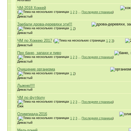
Amoraldo
ЧМ-2018 Хоккей
(
1
2
3
...
Последняя страница
)
Димастый
Заебали дрова-деревяхи эти!!!
(
1
2
)
Димастый
ЧМ по Хоккею 2017
(
1
2
3
)
Димастый
Про баню, запахи и пиво
(
1
2
3
...
Последняя страница
)
Димастый
Очищение организма
(
1
2
)
Димастый
Лыжню!!!!
Димастый
ЧМ по футболу
(
1
2
3
...
Последняя страница
)
Ёжж
Олимпиада-2016
(
1
2
3
...
Последняя страница
)
Димастый
Мельдоний