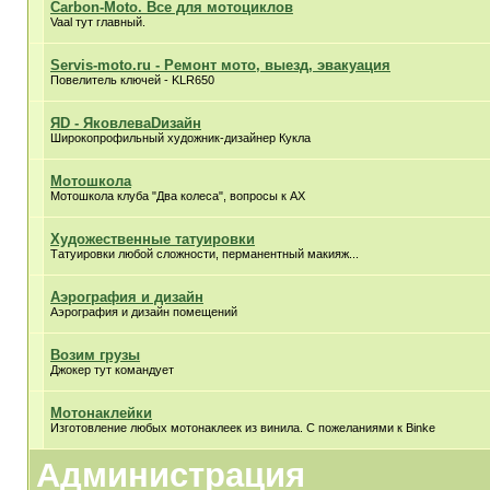
Carbon-Moto. Все для мотоциклов
Vaal тут главный.
Servis-moto.ru - Ремонт мото, выезд, эвакуация
Повелитель ключей - KLR650
ЯD - ЯковлеваDизайн
Широкопрофильный художник-дизайнер Кукла
Мотошкола
Мотошкола клуба "Два колеса", вопросы к АХ
Художественные татуировки
Татуировки любой сложности, перманентный макияж...
Аэрография и дизайн
Аэрография и дизайн помещений
Возим грузы
Джокер тут командует
Мотонаклейки
Изготовление любых мотонаклеек из винила. С пожеланиями к Binke
Администрация