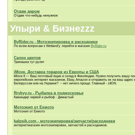
Отдам даром
Отдам что-нибудь ненужное
Упыри & Бизнеzzz
ByRider.ru - Мотоэкипировка и расходники
По всем вопросам к Wetland'у. перейти в магазин
ByRider.ru
Салон цветов
Тринашка тут рулит
iMove. Доставка товаров из Европы и США
iMove.fi — Ваш почтовый ящик и склад в Финляндии. Нужно получить вашу по
европейских интернет магазинов, Ebay, Amazon и отправить их на ваш адрес 
Белоруссии или на Украине? – нет ничего проще. Главный - zilON.
Rrybyy.ru - Рыбалка в подмосковье
Камандир чирвей и рыбоф - Димастый
Мотоэкип от Екмото
Мотоэкип от Екмото
kalpsik.com - мотоэкипировка/запчасти/расходники
интернетмагазин мотоэкипировки, запчастей и расходников.