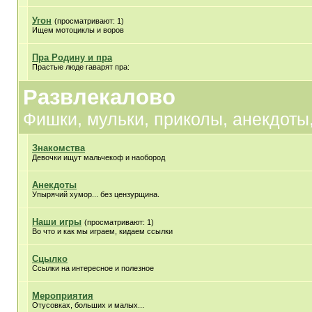
Угон
(просматривают: 1)
Ищем мотоциклы и воров
Пра Родину и пра
Прастые люде гаварят пра:
Развлекалово
Фишки, мульки, приколы, анекдоты,
Знакомства
Девочки ищут мальчекоф и наобород
Анекдоты
Упырячий хумор... без цензурщина.
Наши игры
(просматривают: 1)
Во что и как мы играем, кидаем ссылки
Сцылко
Ссылки на интересное и полезное
Мероприятия
Отусовках, больших и малых...