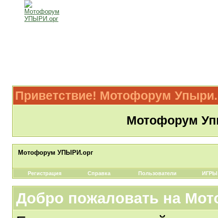
Приветствие! Мотофорум Упыри.
Мотофорум Упы
Мотофорум УПЫРИ.орг
Регистрация
Справка
Пользователи
ИГРЫ
Добро пожаловать на Мот