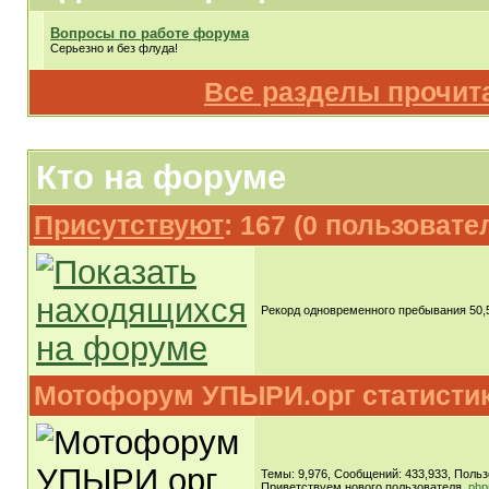
Вопросы по работе форума
Серьезно и без флуда!
Все разделы прочит
Кто на форуме
Присутствуют
: 167 (0 пользовате
Рекорд одновременного пребывания 50,56
Мотофорум УПЫРИ.орг статисти
Темы: 9,976, Сообщений: 433,933, Польз
Приветствуем нового пользователя,
php