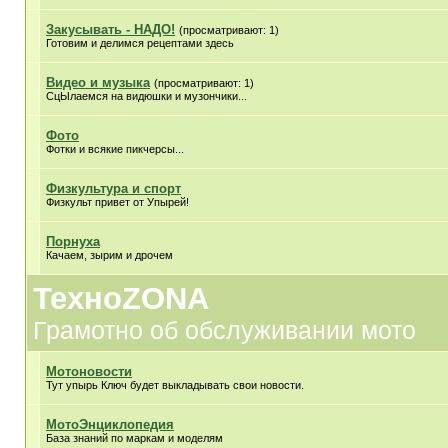
Закусывать - НАДО!
(просматривают: 1)
Готовим и делимся рецептами здесь
Видео и музыка
(просматривают: 1)
СцЫлаемся на видюшки и музончики...
Фото
Фотки и всякие пикчерсы...
Физкультура и спорт
Физкульт привет от Упырей!
Порнуха
Качаем, зырим и дрочем
ТехноZONA
Грамотно об обслуживании мото
Мотоновости
Тут упырь Ключ будет выкладывать свои новости.
МотоЭнциклопедия
База знаний по маркам и моделям