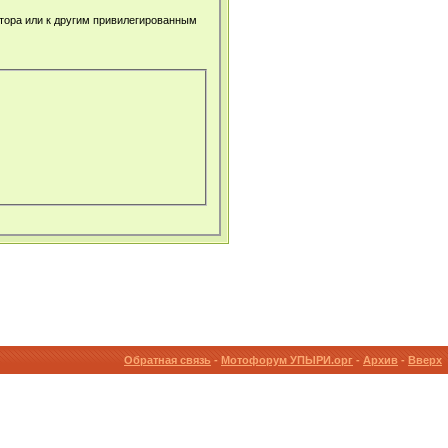
атора или к другим привилегированным
Обратная связь
-
Мотофорум УПЫРИ.орг
-
Архив
-
Вверх