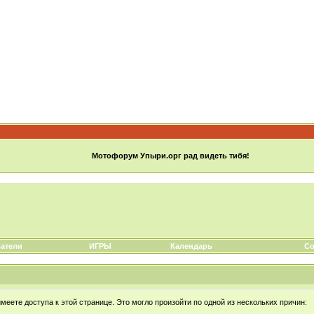
Мотофорум Упыри.орг рад видеть тибя!
атели
ИГРЫ
Календарь
Со
еете доступа к этой странице. Это могло произойти по одной из нескольких причин: