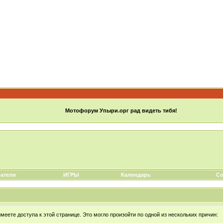
Мотофорум Упыри.орг рад видеть тибя!
атели
ИГРЫ
Календарь
Со
еете доступа к этой странице. Это могло произойти по одной из нескольких причин: