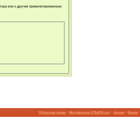
атора или к другим привилегированным
Обратная связь
-
Мотофорум УПЫРИ.орг
-
Архив
-
Вверх