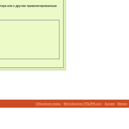
атора или к другим привилегированным
Обратная связь
-
Мотофорум УПЫРИ.орг
-
Архив
-
Вверх