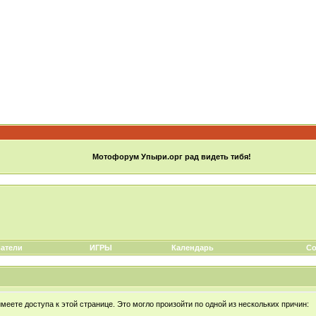
Мотофорум Упыри.орг рад видеть тибя!
атели
ИГРЫ
Календарь
Со
еете доступа к этой странице. Это могло произойти по одной из нескольких причин: