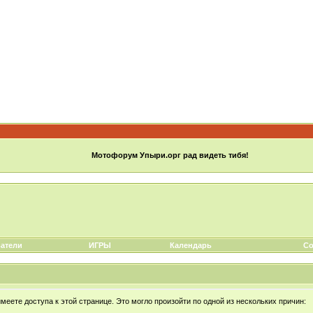
Мотофорум Упыри.орг рад видеть тибя!
атели
ИГРЫ
Календарь
Со
еете доступа к этой странице. Это могло произойти по одной из нескольких причин: