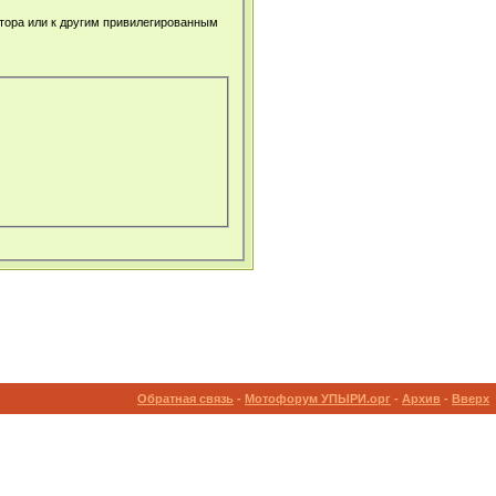
атора или к другим привилегированным
Обратная связь
-
Мотофорум УПЫРИ.орг
-
Архив
-
Вверх