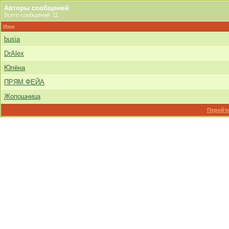
Авторы сообщений
Всего сообщений: 11
Имя
busia
DrAlex
Юлёна
ПРЯМ ФЕЙА
Жопошница
Перейти