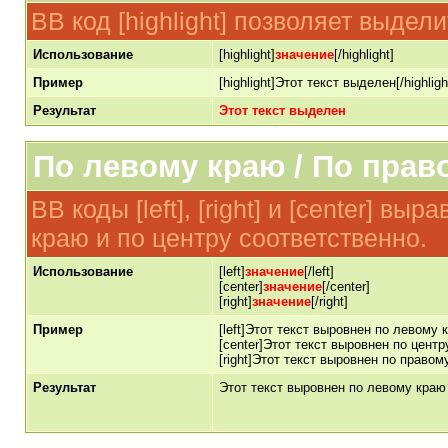
BB код [highlight] позволяет выдели
Использование
[highlight]
значение
[/highlight]
Пример
[highlight]Этот текст выделен[/highligh
Результат
Этот текст выделен
По левому краю / По прав
BB коды [left], [right] и [center] в
краю и по центру соответственно.
Использование
[left]
значение
[/left]
[center]
значение
[/center]
[right]
значение
[/right]
Пример
[left]Этот текст выровнен по левому кр
[center]Этот текст выровнен по центру
[right]Этот текст выровнен по правому
Результат
Этот текст выровнен по левому краю