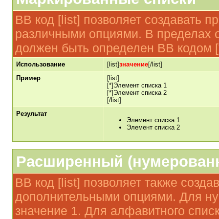
BB код [list] позволяет создавать 
различными опциями. В пределах 
должен быть определен BB кодом [*
Использование
[list]
значение
[/list]
Пример
[list]
[*]Элемент списка 1
[*]Элемент списка 2
[/list]
Результат
Элемент списка 1
Элемент списка 2
Расширенный (нумерован
BB код [list] позволяет также созд
дополнительными опциями. Для ну
значение 1. Для алфавитного списк