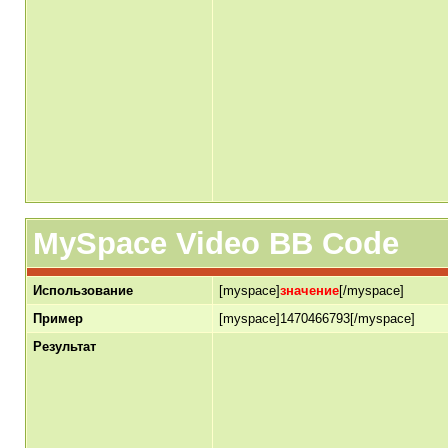
MySpace Video BB Code
Использование
[myspace]
значение
[/myspace]
Пример
[myspace]1470466793[/myspace]
Результат