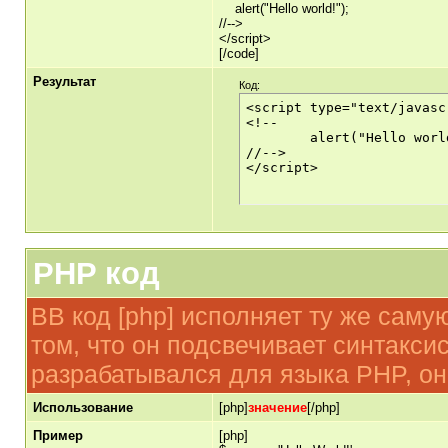
alert("Hello world!");
//-->
</script>
[/code]
Результат
Код:
<script type="text/javascr
<!--

	alert("Hello world!");

//-->

</script>
PHP код
BB код [php] исполняет ту же самую
том, что он подсвечивает синтаксис
разрабатывался для языка PHP, он
Использование
[php]
значение
[/php]
Пример
[php]