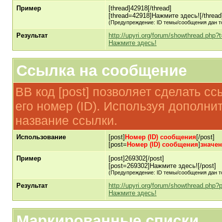
Пример
[thread]42918[/thread]
[thread=42918]Нажмите здесь![/thread
(Предупреждение: ID темы/сообщения дан т
Результат
http://upyri.org/forum/showthread.php?
Нажмите здесь!
Ссылка на сообщение
BB код [post] позволяет сделать с
его номер (ID). Используя дополни
название ссылки.
Использование
[post]
Номер (ID) сообщения
[/post]
[post=
Номер (ID) сообщения
]
значе
Пример
[post]269302[/post]
[post=269302]Нажмите здесь![/post]
(Предупреждение: ID темы/сообщения дан т
Результат
http://upyri.org/forum/showthread.ph
Нажмите здесь!
Маркированные списки