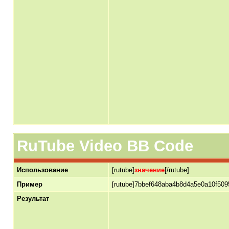
RuTube Video BB Code
Использование
[rutube]
значение
[/rutube]
Пример
[rutube]7bbef648aba4b8d4a5e0a10f5095
Результат