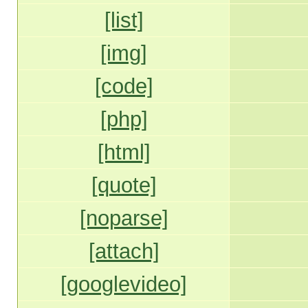
[list]
[img]
[code]
[php]
[html]
[quote]
[noparse]
[attach]
[googlevideo]