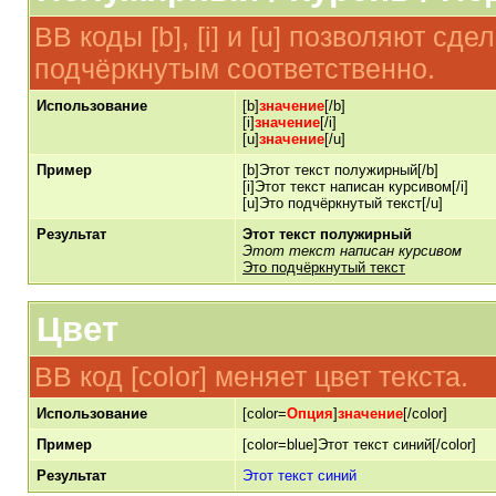
BB коды [b], [i] и [u] позволяют с
подчёркнутым соответственно.
Использование
[b]
значение
[/b]
[i]
значение
[/i]
[u]
значение
[/u]
Пример
[b]Этот текст полужирный[/b]
[i]Этот текст написан курсивом[/i]
[u]Это подчёркнутый текст[/u]
Результат
Этот текст полужирный
Этот текст написан курсивом
Это подчёркнутый текст
Цвет
BB код [color] меняет цвет текста.
Использование
[color=
Опция
]
значение
[/color]
Пример
[color=blue]Этот текст синий[/color]
Результат
Этот текст синий