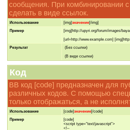
сообщения. При комбинировании с 
сделать в виде ссылок.
Использование
[img]
значение
[/img]
Пример
[img]http://upyri.org/forum/images/bay
[url=http://www.example.com] [img]http
Результат
(Без ссылки)
(В виде ссылки)
Код
BB код [code] предназначен для п
различных кодов. С помощью спец
только отображаться, а не исполня
Использование
[code]
значение
[/code]
Пример
[code]
<script type="text/javascript">
<!--