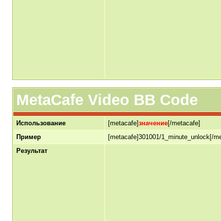
MetaCafe Video BB Code
Использование
[metacafe]
значение
[/metacafe]
Пример
[metacafe]301001/1_minute_unlock[/me
Результат