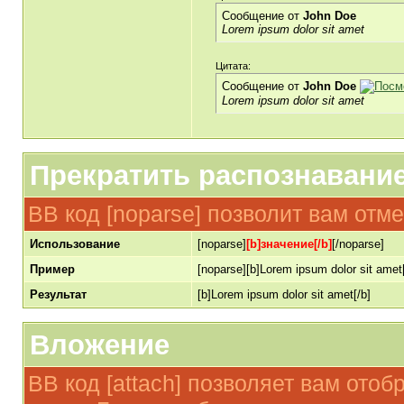
Сообщение от
John Doe
Lorem ipsum dolor sit amet
Цитата:
Сообщение от
John Doe
Lorem ipsum dolor sit amet
Прекратить распознавани
BB код [noparse] позволит вам отм
Использование
[noparse]
[b]значение[/b]
[/noparse]
Пример
[noparse][b]Lorem ipsum dolor sit amet[
Результат
[b]Lorem ipsum dolor sit amet[/b]
Вложение
BB код [attach] позволяет вам ото