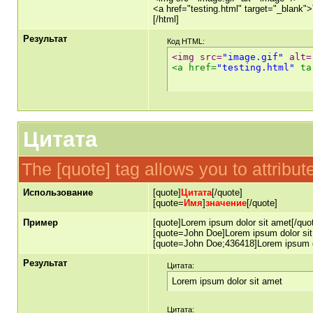
<a href="testing.html" target="_blank"
[/html]
Результат
Код HTML:
<img src=
"image.gif"
 alt=
<a href=
"testing.html"
 ta
Цитата
The [quote] tag allows you to attribut
Использование
[quote]
Цитата
[/quote]
[quote=
Имя
]
значение
[/quote]
Пример
[quote]Lorem ipsum dolor sit amet[/quo
[quote=John Doe]Lorem ipsum dolor sit
[quote=John Doe;436418]Lorem ipsum do
Результат
Цитата:
Lorem ipsum dolor sit amet
Цитата: