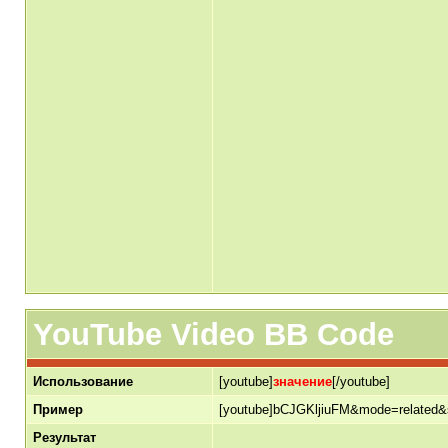
YouTube Video BB Code
Использование
[youtube]
значение
[/youtube]
Пример
[youtube]bCJGKljiuFM&mode=related&s
Результат