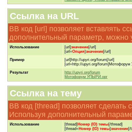
Ссылка на URL
BB код [url] позволяет вставлять 
дополнительный параметр, можно у
Использование
[url]
значение
[/url]
[url=
Опция
]
значение
[/url]
Пример
[url]http://upyri.org/forum[/url]
[url=http://upyri.org/forum]Мотофорум
Результат
http://upyri.org/forum
Мотофорум УПЫРИ.орг
Ссылка на тему
BB код [thread] позволяет сделать 
Используя дополнительный парамет
Использование
[thread]
Номер (ID) темы
[/thread]
[thread=
Номер (ID) темы
]
значение
[/