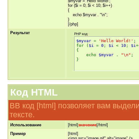
$myvar = 'Hello World!';
for ($
i = 0; $i < 10; $i++)
{
echo $myvar . "\n";
}
[/php]
Результат
PHP код:
$myvar
=
'Hello World!'
;
for (
$i
=
0
;
$i
<
10
;
$i
+
{
echo
$myvar
.
"\n"
;
}
Код HTML
BB код [html] позволяет вам выде
тексте.
Использование
[html]
значение
[/html]
Пример
[html]
<img src="image.gif" alt="image" />