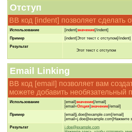
Отступ
BB код [indent] позволяет сделать о
Использование
[indent]
значение
[/indent]
Пример
[indent]Этот текст с отступом[/indent]
Результат
Этот текст с отступом
Email Linking
BB код [email] позволяет вам созд
можете добавить необязательный п
Использование
[email]
значение
[/email]
[email=
Опция
]
значение
[/email]
Пример
[email]j.doe@example.com[/email]
[email=j.doe@example.com]Нажмите з
Результат
j.doe@example.com
Нажмите здесь, чтобы отправить мн