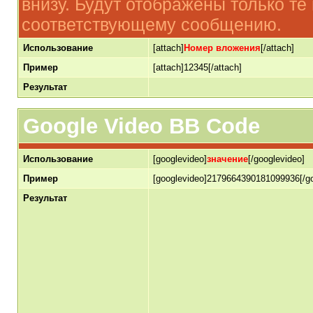
внизу. Будут отображены только т
соответствующему сообщению.
Использование
[attach]
Номер вложения
[/attach]
Пример
[attach]12345[/attach]
Результат
Google Video BB Code
Использование
[googlevideo]
значение
[/googlevideo]
Пример
[googlevideo]2179664390181099936[/go
Результат