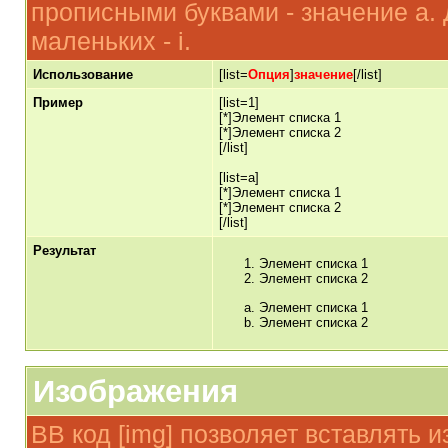
прописными буквами - значение а. 
маленьких - i.
Использование
[list=
Опция
]
значение
[/list]
Пример
[list=1]
[*]Элемент списка 1
[*]Элемент списка 2
[/list]
[list=a]
[*]Элемент списка 1
[*]Элемент списка 2
[/list]
Результат
Элемент списка 1
Элемент списка 2
Элемент списка 1
Элемент списка 2
Изображения
BB код [img] позволяет вставлять 