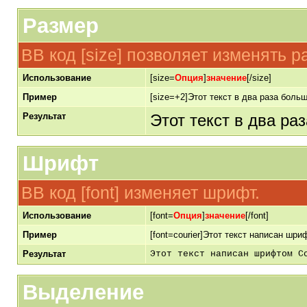
Размер
BB код [size] позволяет изменять 
Использование
[size=
Опция
]
значение
[/size]
Пример
[size=+2]Этот текст в два раза больш
Результат
Этот текст в два ра
Шрифт
BB код [font] изменяет шрифт.
Использование
[font=
Опция
]
значение
[/font]
Пример
[font=courier]Этот текст написан шриф
Результат
Этот текст написан шрифтом C
Выделение