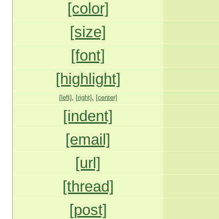
[color]
[size]
[font]
[highlight]
[left]
,
[right]
,
[center]
[indent]
[email]
[url]
[thread]
[post]