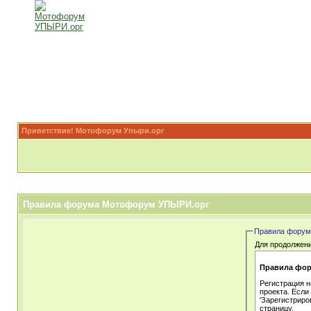
Приветствие! Мотофорум Упыри.орг
Правила форума Мотофорум УПЫРИ.орг
Правила форум
Для продолжен
Правила фо
Регистрация 
проекта. Если
'Зарегистриро
страницу.