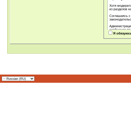
Хотя модерат
из разделов н
Соглашаясь с
законодательс
Администрация
сообщение по
Я обязуюс