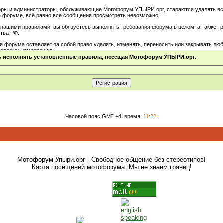
оры и администраторы, обслуживающие Мотофорум УПЫРИ.орг, стараются удалять в
а форуме, всё равно все сообщения просмотреть невозможно.
 нашими правилами, вы обязуетесь выполнять требования форума в целом, а также т
тва РФ.
 форума оставляет за собой право удалять, изменять, переносить или закрывать лю
 своему усмотрению.
ь исполнять установленные правила, посещая Мотофорум УПЫРИ.орг.
Часовой пояс GMT +4, время:
11:22
.
Мотофорум Упыри.орг - Свободное общение без стереотипов!
Карта посещений мотофорума. Мы не знаем границ!