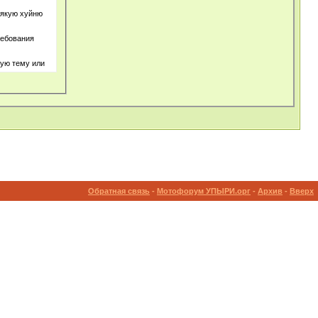
сякую хуйню
ребования
бую тему или
Обратная связь
-
Мотофорум УПЫРИ.орг
-
Архив
-
Вверх