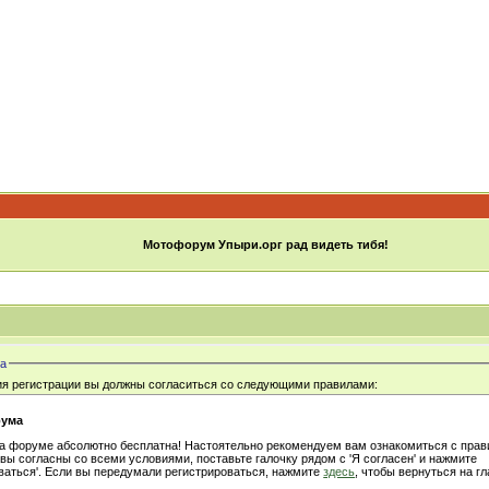
Мотофорум Упыри.орг рад видеть тибя!
а
ия регистрации вы должны согласиться со следующими правилами:
рума
на форуме абсолютно бесплатна! Настоятельно рекомендуем вам ознакомиться с пра
 вы согласны со всеми условиями, поставьте галочку рядом с 'Я согласен' и нажмите
ваться'. Если вы передумали регистрироваться, нажмите
здесь
, чтобы вернуться на г