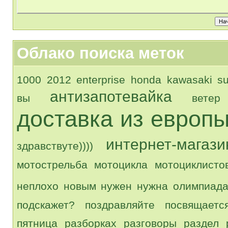
Облако поиска меток
1000
2012
enterprise
honda
kawasaki
su
антизапотевайка
вы
ветер
доставка из европ
интернет-магази
здравствуте))))
мотострельба
мотоцикла
мотоциклисто
неплохо
новым
нужен
нужна
олимпиад
подскажет?
поздравляйте
посвящаетс
пятница
разборках
разговоры
раздел