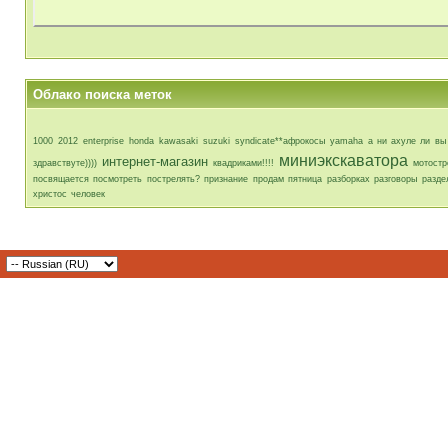
Облако поиска меток
1000
2012
enterprise
honda
kawasaki
suzuki
syndicate**афрокосы
yamaha
а ни ахуле ли вы
миниэкскаватора
интернет-магазин
здравствуте))))
квадриками!!!!
мотостр
посвящается
посмотреть
пострелять?
признание
продам
пятница
разборках
разговоры
разде
христос
человек