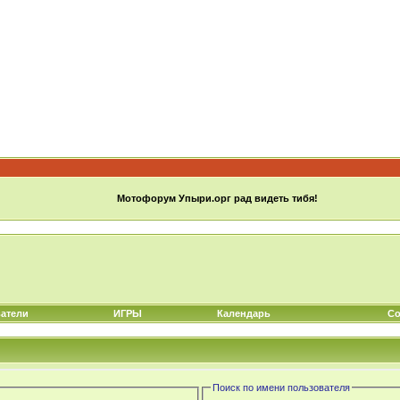
Мотофорум Упыри.орг рад видеть тибя!
атели
ИГРЫ
Календарь
Со
Поиск по имени пользователя