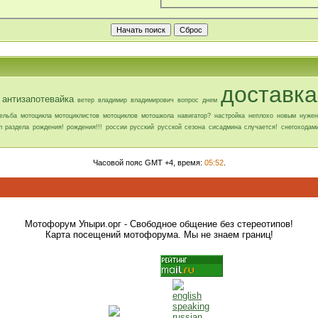
доставка
антизапотевайка
ветер
владимир
владимирович
вопрос
днем
ельба
мотоцикла
мотоциклистов
мотоциклов
мотошкола
навигатор?
настройка
неплохо
новым
нужен
л
раздела
рождения!
рождения!!!
россии
русский
русской
сезона
сисадмина
случается!
снегоходам
Часовой пояс GMT +4, время:
05:52
.
Мотофорум Упыри.орг - Свободное общение без стереотипов!
Карта посещений мотофорума. Мы не знаем границ!