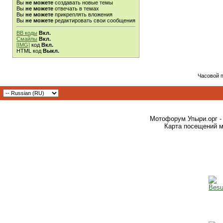
Вы
не можете
создавать новые темы
Вы
не можете
отвечать в темах
Вы
не можете
прикреплять вложения
Вы
не можете
редактировать свои сообщения
BB коды
Вкл.
Смайлы
Вкл.
[IMG]
код
Вкл.
HTML код
Выкл.
Часовой 
Мотофорум Упыри.орг -
Карта посещений м