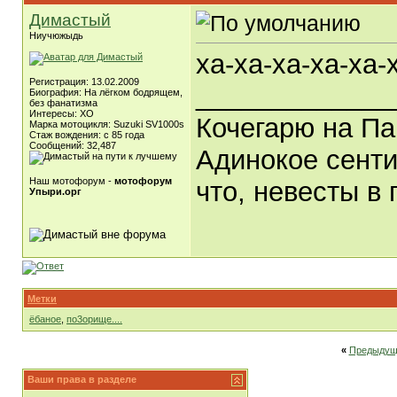
Димастый
Ниучюжыдь
ха-ха-ха-ха-ха-ха-
Регистрация: 13.02.2009
_____________
Биография: На лёгком бодрящем,
без фанатизма
Интересы: ХО
Кочегарю на Па
Марка мотоцикля: Suzuki SV1000s
Стаж вождения: с 85 года
Сообщений: 32,487
Адинокое сенти
Наш мотофорум -
мотофорум
что, невесты в 
Упыри.орг
Метки
ёбаное
,
по3орище....
«
Предыдущ
Ваши права в разделе