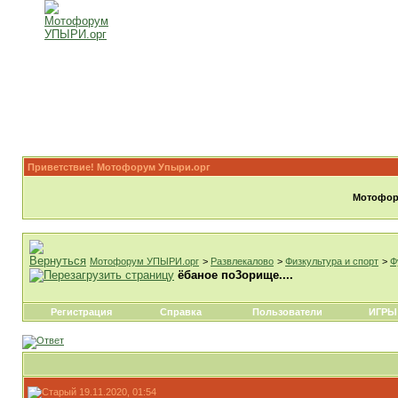
Приветствие! Мотофорум Упыри.орг
Мотофору
Мотофорум УПЫРИ.орг
>
Развлекалово
>
Физкультура и спорт
>
Ф
ёбаное по3орище....
Регистрация
Справка
Пользователи
ИГРЫ
19.11.2020, 01:54