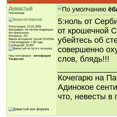
Димастый
ёб
Ниучюжыдь
5:ноль от Сербии
Регистрация: 13.02.2009
от крошечной С
Биография: На лёгком бодрящем,
без фанатизма
Интересы: ХО
убейтесь об ст
Марка мотоцикля: Suzuki SV1000s
Стаж вождения: с 85 года
Сообщений: 32,487
совершенно оху
Наш мотофорум -
мотофорум
слов, блядь!!!
Упыри.орг
_____________
Кочегарю на Па
Адинокое сенти
что, невесты в 