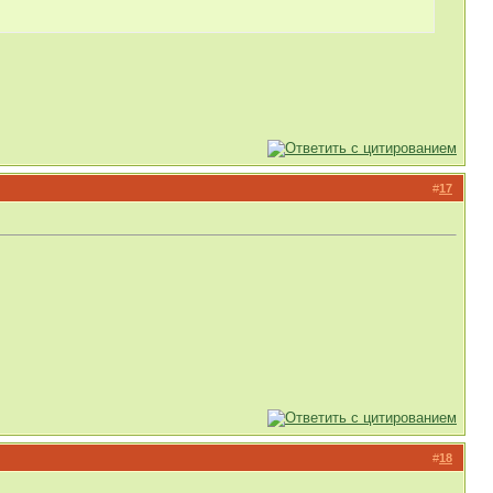
#
17
#
18