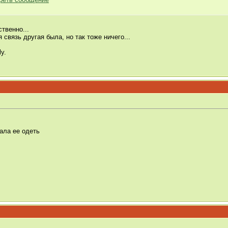
ственно...
связь другая была, но так тоже ничего...
ly.
ала ее одеть