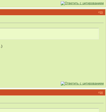
#
15
.)
#
16