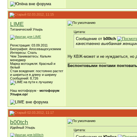
02.03.2012, 11:15
LIME
Титанический Упырь
Цитата:
Сообщение от
b00tch
качественно выебанная женщина
Регистрация: 03.09.2011
Биография: Апосеващехуизммм
Интересы: Спать
Ну КВЖ-может и не нуждаеться, но д
Чем Занимаетесь: Кальян
менеджер
__________________
Марка мотоцикля: Красный и
Беспонтовыми понтами понтоватьс
белый
Стаж вождения: постоянно растет
и шириться в длину и ширину
Сообщений: 8,726
Наш мотофорум -
мотофорум
Упыри.орг
02.03.2012, 11:17
b00tch
Идейный Упырь
Цитата:
Сообщение от
Юлёна