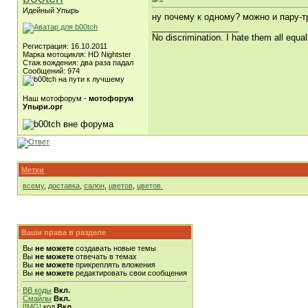
Идейный Упырь
ну почему к одному? можно и пару-тр
__________________
No discrimination. I hate them all equal
Регистрация: 16.10.2011
Марка мотоцикля: HD Nightster
Стаж вождения: два раза падал
Сообщений: 974
Наш мотофорум -
мотофорум
Упыри.орг
Метки
всему
,
доставка
,
салон
,
цветов
,
цветов.
Ваши права в разделе
Вы
не можете
создавать новые темы
Вы
не можете
отвечать в темах
Вы
не можете
прикреплять вложения
Вы
не можете
редактировать свои сообщения
BB коды
Вкл.
Смайлы
Вкл.
[IMG]
код
Вкл.