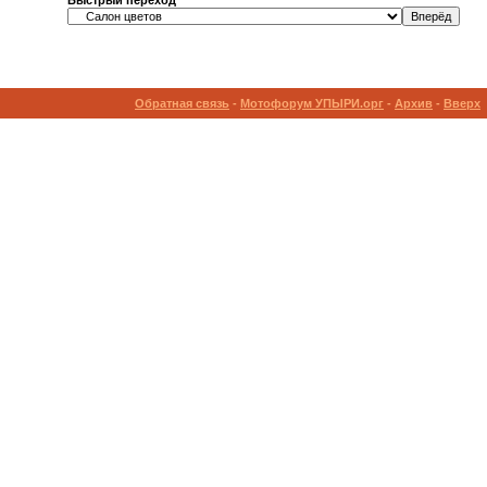
Быстрый переход
Обратная связь
-
Мотофорум УПЫРИ.орг
-
Архив
-
Вверх