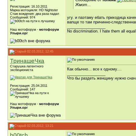
Жмот...
Регистрация: 16.10.2011
Марка мотоцикля: HD Nightster
Стаж вождения: два раза падал
угу. и паэтаму ебать приходица каче
Сообщений: 974
вапще то там причинно-следственная 
__________________
Наш мотофорум -
мотофорум
No discrimination. I hate them all equal
Упыри.орг
02.03.2012, 12:45
ТринашеЧка
Старушка латентного
Как обычно... все к одному....
эксбециониста
__________________
Что бы раздеть женщину нужно снач
Регистрация: 25.04.2011
Сообщений: 147
Наш мотофорум -
мотофорум
Упыри.орг
02.03.2012, 13:21
b00tch