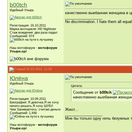
b00tch
Идейный Упырь
качественно выебанная женщина в цв
__________________
No discrimination. I hate them all equal
Регистрация: 16.10.2011
Марка мотоцикля: HD Nightster
Стаж вождения: два раза падал
Сообщений: 974
Наш мотофорум -
мотофорум
Упыри.орг
02.03.2012, 11:03
Юлёна
Идейный Упырь
Цитата:
Сообщение от
b00tch
качественно выебанная женщина
Регистрация: 10.09.2011
Биография: Я девочка.Я не хочу
ничего решать.Я хочу ШУБУ.
Жмот...
Чем Занимаетесь: считаю деньги
Сообщений: 1,446
__________________
Мне бы только одну ночь безумных 
Наш мотофорум -
мотофорум
Упыри.орг