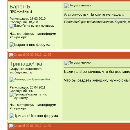
БаронЪ
ПРОЖЖЁНЫЙ
А стоимость? На сайте не нашёл.
Регистрация: 18.03.2010
Последний раз редактировалось БаронЪ; 0
Сообщений: 18,798
Наш мотофорум -
мотофорум
Упыри.орг
02.03.2012, 11:00
ТринашеЧка
Старушка латентного
Если на 8-ое хочешь что бы достави
эксбециониста
__________________
Что бы раздеть женщину нужно снач
Регистрация: 25.04.2011
Сообщений: 147
Наш мотофорум -
мотофорум
Упыри.орг
02.03.2012, 11:00