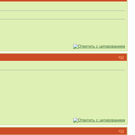
#
12
#
13