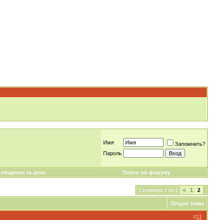
Имя
Запомнить?
Пароль
общения за день
Поиск по форуму
Страница 2 из 2
<
1
2
Опции темы
#
11