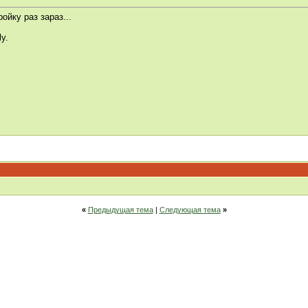
ойку раз зараз...
ly.
«
Предыдущая тема
|
Следующая тема
»