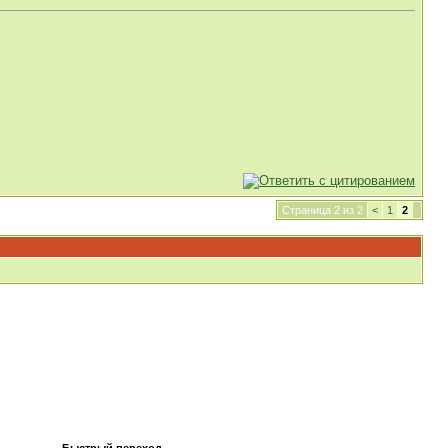
Страница 2 из 2
<
1
2