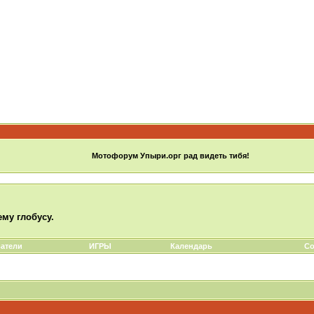
Мотофорум Упыри.орг рад видеть тибя!
ему глобусу.
атели
ИГРЫ
Календарь
Со